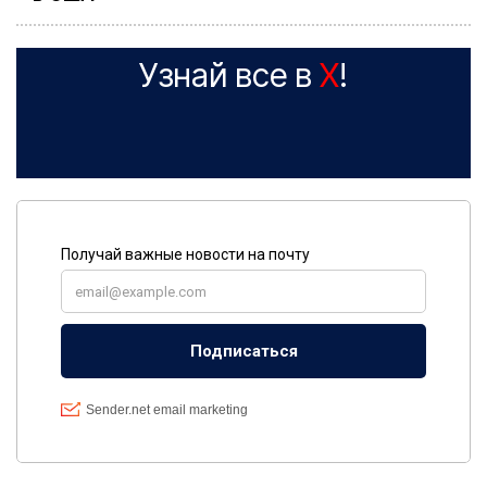
Узнай все в
X
!