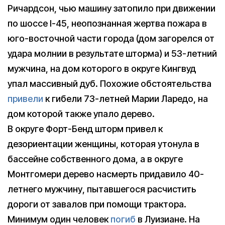
Ричардсон, чью машину затопило при движении
по шоссе I-45, неопознанная жертва пожара в
юго-восточной части города (дом загорелся от
удара молнии в результате шторма) и 53-летний
мужчина, на дом которого в округе Кингвуд
упал массивный дуб. Похожие обстоятельства
привели
к гибели 73-летней Марии Ларедо, на
дом которой также упало дерево.
В округе Форт-Бенд шторм привел к
дезориентации женщины, которая утонула в
бассейне собственного дома, а в округе
Монтгомери дерево насмерть придавило 40-
летнего мужчину, пытавшегося расчистить
дороги от завалов при помощи трактора.
Минимум один человек
погиб
в Луизиане. На