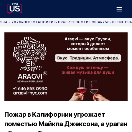
США - 2026
ПЕРЕСТАНОВКИ В ПРАВИТЕЛЬСТВЕ США
250-ЛЕТИЕ СШ
▶
▶
Пожар в Калифорнии угрожает
поместью Майкла Джексона, а ураган