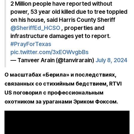
2 Million people have reported without
power, 53 year old killed due to tree toppled
on his house, said Harris County Sheriff
@SheriffEd_HCSO
, properties and
infrastructure damages yet to report.
#PrayForTexas
pic.twitter.com/3xEOWvgbBs
— Tanveer Arain (@tanvirarain)
July 8, 2024
О масштабах «Берила» и последствиях,
связанных со стихийным бедствием, RTVI
US поговорил с профессиональным
охотником за ураганами Эриком Фоксом.