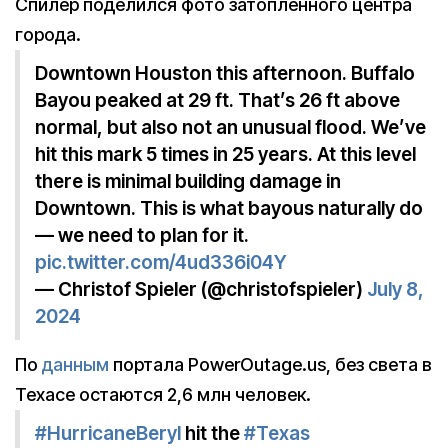
Спилер поделился фото затопленного центра
города.
Downtown Houston this afternoon. Buffalo
Bayou peaked at 29 ft. That’s 26 ft above
normal, but also not an unusual flood. We’ve
hit this mark 5 times in 25 years. At this level
there is minimal building damage in
Downtown. This is what bayous naturally do
— we need to plan for it.
pic.twitter.com/4ud336i04Y
— Christof Spieler (@christofspieler)
July 8,
2024
По
данным
портала PowerOutage.us, без света в
Техасе остаются 2,6 млн человек.
#HurricaneBeryl
hit the
#Texas