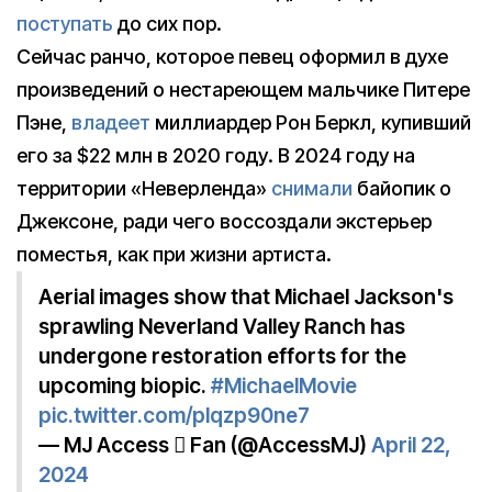
поступать
до сих пор.
Сейчас ранчо, которое певец оформил в духе
произведений о нестареющем мальчике Питере
Пэне,
владеет
миллиардер Рон Беркл, купивший
его за $22 млн в 2020 году. В 2024 году на
территории «Неверленда»
снимали
байопик о
Джексоне, ради чего воссоздали экстерьер
поместья, как при жизни артиста.
Aerial images show that Michael Jackson's
sprawling Neverland Valley Ranch has
undergone restoration efforts for the
upcoming biopic.
#MichaelMovie
pic.twitter.com/plqzp90ne7
— MJ Access  Fan (@AccessMJ)
April 22,
2024