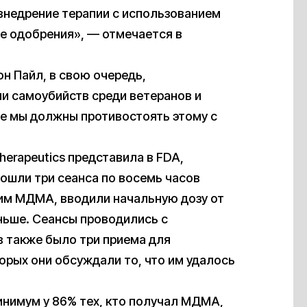
внедрение терапии с использованием
е одобрения», — отмечается в
он Пайл, в свою очередь,
ии самоубийств среди ветеранов и
ве мы должны противостоять этому с
herapeutics представила в FDA,
ошли три сеанса по восемь часов
им МДМА, вводили начальную дозу от
еньше. Сеансы проводились с
в также было три приема для
торых они обсуждали то, что им удалось
минимум у 86% тех, кто получал МДМА,