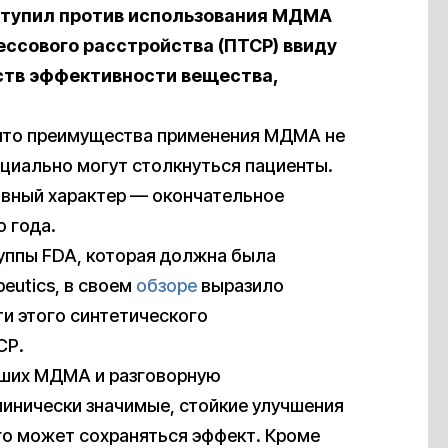
ыступил против использования МДМА
ссового расстройства (ПТСР) ввиду
ств эффективности вещества,
, что преимущества применения МДМА не
нциально могут столкнуться пациенты.
ивный характер — окончательное
о года.
руппы FDA, которая должна была
eutics, в своем
обзоре
выразило
и этого синтетического
СР.
авших МДМА и разговорную
инически значимые, стойкие улучшения
лго может сохраняться эффект. Кроме