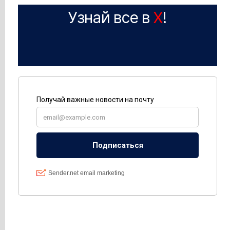
Узнай все в
X
!