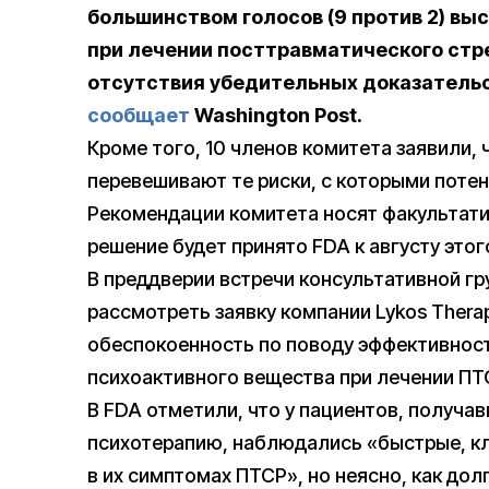
большинством голосов (9 против 2) в
при лечении посттравматического стре
отсутствия убедительных доказатель
сообщает
Washington Post.
Кроме того, 10 членов комитета заявили
перевешивают те риски, с которыми поте
Рекомендации комитета носят факультат
решение будет принято FDA к августу этог
В преддверии встречи консультативной г
рассмотреть заявку компании Lykos Therap
обеспокоенность по поводу эффективност
психоактивного вещества при лечении ПТ
В FDA отметили, что у пациентов, получ
психотерапию, наблюдались «быстрые, кл
в их симптомах ПТСР», но неясно, как до