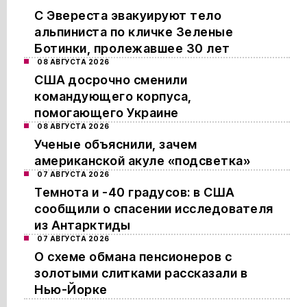
С Эвереста эвакуируют тело
альпиниста по кличке Зеленые
Ботинки, пролежавшее 30 лет
08 АВГУСТА 2026
США досрочно сменили
командующего корпуса,
помогающего Украине
08 АВГУСТА 2026
Ученые объяснили, зачем
американской акуле «подсветка»
07 АВГУСТА 2026
Темнота и -40 градусов: в США
сообщили о спасении исследователя
из Антарктиды
07 АВГУСТА 2026
О схеме обмана пенсионеров с
золотыми слитками рассказали в
Нью-Йорке