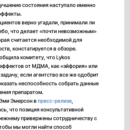
улучшение состояния наступало именно
эффекты.
иентов верно угадали, принимали ли
ебо, что делает «почти невозможным»
орая считается необходимой для
тв, констатируется в обзоре.
бщила комитету, что Lykos
 эффектов от МДМА, как «эйфория» или
задачу, если агентство все же одобрит
оказать неспособность собрать данные
ения препаратом.
 Эми Эмерсон в
пресс-релизе
,
сь, что позиция консультативной
режнему привержены сотрудничеству с
тобы мы могли найти способ