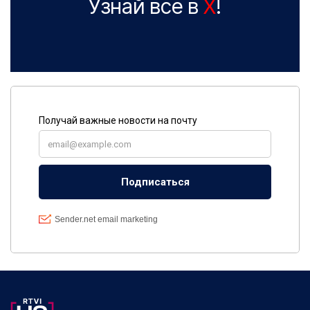
Узнай все в
X
!