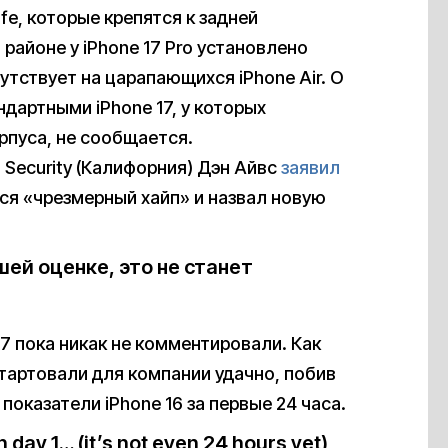
e, которые крепятся к задней
районе у iPhone 17 Pro установлено
сутствует на царапающихся iPhone Air. О
дартными iPhone 17, у которых
пуса, не сообщается.
Security (Калифорния) Дэн Айвс
заявил
тся «чрезмерный хайп» и назвал новую
шей оценке, это не станет
17 пока никак не комментировали. Как
тартовали для компании удачно, побив
показатели iPhone 16 за первые 24 часа.
 day 1… (it’s not even 24 hours yet)