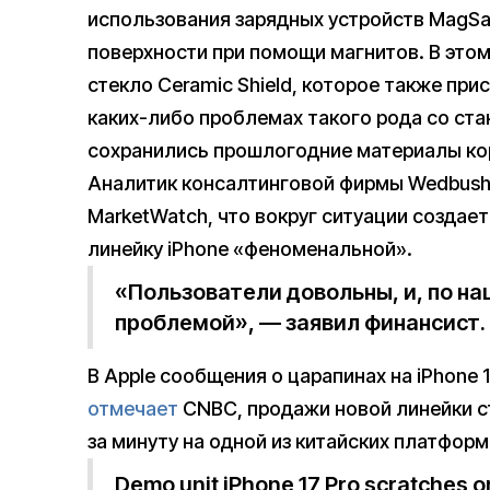
использования зарядных устройств MagSaf
поверхности при помощи магнитов. В этом 
стекло Ceramic Shield, которое также при
каких-либо проблемах такого рода со стан
сохранились прошлогодние материалы кор
Аналитик консалтинговой фирмы Wedbush 
MarketWatch, что вокруг ситуации создае
линейку iPhone «феноменальной».
«Пользователи довольны, и, по на
проблемой», — заявил финансист.
В Apple сообщения о царапинах на iPhone 
отмечает
СNBC, продажи новой линейки с
за минуту на одной из китайских платформ 
Demo unit iPhone 17 Pro scratches on