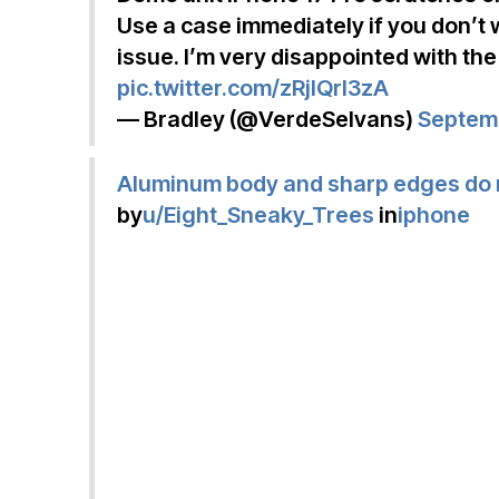
Use a case immediately if you don’t w
issue. I’m very disappointed with the
pic.twitter.com/zRjIQrl3zA
— Bradley (@VerdeSelvans)
Septemb
Aluminum body and sharp edges do 
by
u/Eight_Sneaky_Trees
in
iphone