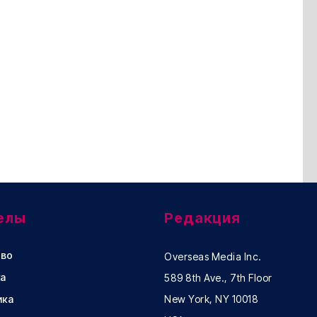
елы
Редакция
во
Overseas Media Inc.
а
589 8th Ave., 7th Floor
ика
New York, NY 10018