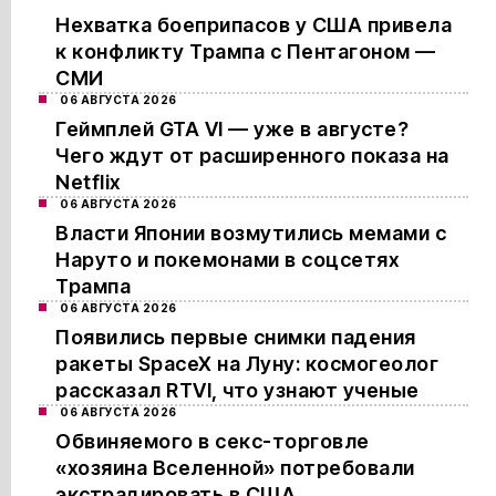
Нехватка боеприпасов у США привела
к конфликту Трампа с Пентагоном —
СМИ
06 АВГУСТА 2026
Геймплей GTA VI — уже в августе?
Чего ждут от расширенного показа на
Netflix
06 АВГУСТА 2026
Власти Японии возмутились мемами с
Наруто и покемонами в соцсетях
Трампа
06 АВГУСТА 2026
Появились первые снимки падения
ракеты SpaceX на Луну: космогеолог
рассказал RTVI, что узнают ученые
06 АВГУСТА 2026
Обвиняемого в секс-торговле
«хозяина Вселенной» потребовали
экстрадировать в США