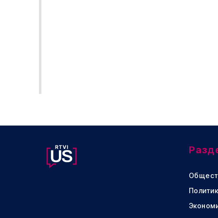
Разд
Общест
Политик
Эконом