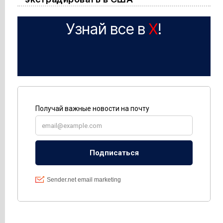
Узнай все в
X
!