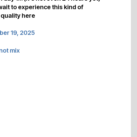
ait to experience this kind of
 quality here
er 19, 2025
not mix