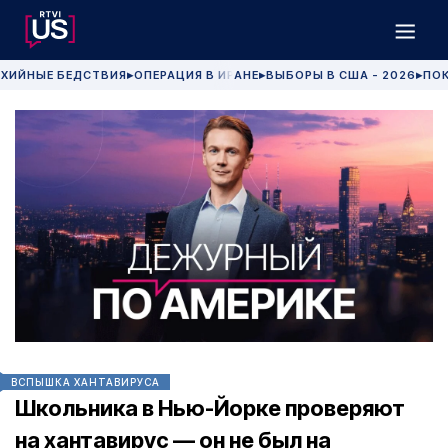
ХИЙНЫЕ БЕДСТВИЯ
ОПЕРАЦИЯ В ИРАНЕ
ВЫБОРЫ В США - 2026
ПОК
▶
▶
▶
ВСПЫШКА ХАНТАВИРУСА
Школьника в Нью-Йорке проверяют
на хантавирус — он не был на