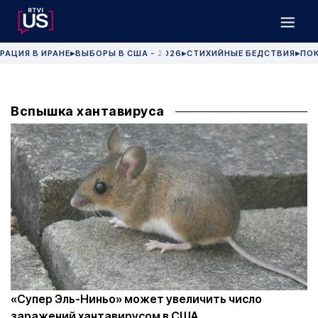
РАЦИЯ В ИРАНЕ
ВЫБОРЫ В США - 2026
СТИХИЙНЫЕ БЕДСТВИЯ
ПОК
▶
▶
▶
Вспышка хантавируса
«Супер Эль-Ниньо» может увеличить число
заражений хантавирусом в США