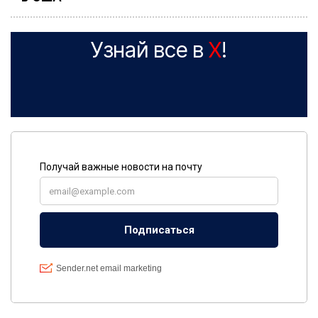
Узнай все в
X
!