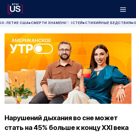
50-ЛЕТИЕ США
СМЕРТИ ЗНАМЕНИТОСТЕЙ
СТИХИЙНЫЕ БЕДСТВИЯ
О
▶
▶
▶
Нарушений дыхания во сне может
стать на 45% больше к концу XXI века