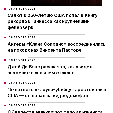
08 АВГУСТА 2026
Салют к 250-летию США попал в Книгу
рекордов Гиннесса как крупнейший
фейерверк
08 АВГУСТА 2026
Актеры «Клана Сопрано» воссоединились
на похоронах Винсента Пасторе
08 АВГУСТА 2026
Джей Ди Вэнс рассказал, как увидел
знамение в упавшем стакане
08 АВГУСТА 2026
15-летнего «клоуна-убийцу» арестовали в
США — он попал на видеодомофон
08 АВГУСТА 2026
С Эвереста эвакуируют тело альпиниста