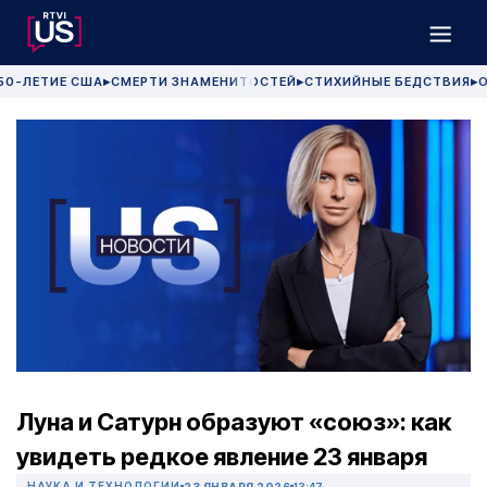
50-ЛЕТИЕ США
СМЕРТИ ЗНАМЕНИТОСТЕЙ
СТИХИЙНЫЕ БЕДСТВИЯ
О
▶
▶
▶
Луна и Сатурн образуют «союз»: как
увидеть редкое явление 23 января
НАУКА И ТЕХНОЛОГИИ
23 ЯНВАРЯ 2026
13:47