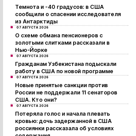
Темнота и -40 градусов: в США
сообщили о спасении исследователя
из Антарктиды
07 АВГУСТА 2026
О схеме обмана пенсионеров с
золотыми слитками рассказали в
Нью-Йорке
07 АВГУСТА 2026
Гражданам Узбекистана подыскали
работу в США по новой программе
07 АВГУСТА 2026
Новые принятые санкции против
России не поддержали 11 сенаторов
США. Кто они?
07 АВГУСТА 2026
Потеряла голос и начала плевать
кровью: дочь задержанной в США
россиянки рассказала об условиях
содержания