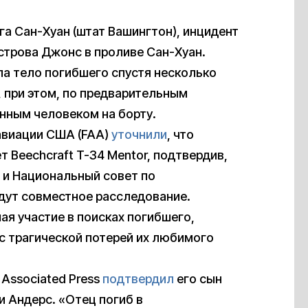
а Сан-Хуан (штат Вашингтон), инцидент
строва Джонс в проливе Сан-Хуан.
а тело погибшего спустя несколько
 при этом, по предварительным
нным человеком на борту.
авиации США (FAA)
уточнили
, что
 Beechcraft T-34 Mentor, подтвердив,
A и Национальный совет по
едут совместное расследование.
я участие в поисках погибшего,
с трагической потерей их любимого
 Associated Press
подтвердил
его сын
и Андерс. «Отец погиб в