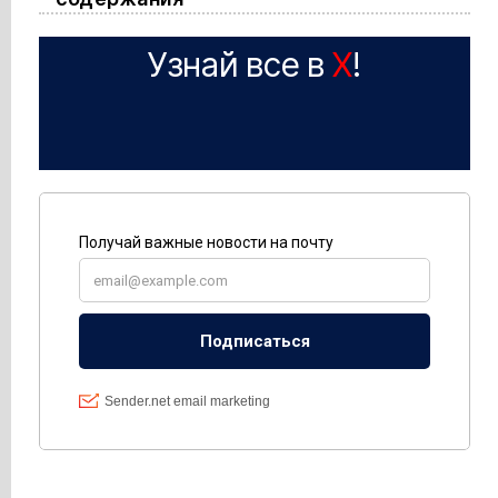
Узнай все в
X
!