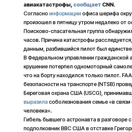
авиакатастрофы,
сообщает
CNN.
Согласно
информации
офиса шерифа округ
произошел в пятницу утром недалеко от о
Поисково-спасательная группа обнаружил
часов. Причина катастрофы расследуется,
данным, разбившийся пилот был единстве
В Федеральном управлении гражданской 
крушение потерпел одномоторный самолет
что на борту находился только пилот. FA
безопасности на транспорте (NTSB) пров
Береговая охрана США (USCG), принимавша
выразила
соболезнования семье «в связи 
человека».
Гибель бывшего астронавта в разговоре с
подполковник ВВС США в отставке Грегор