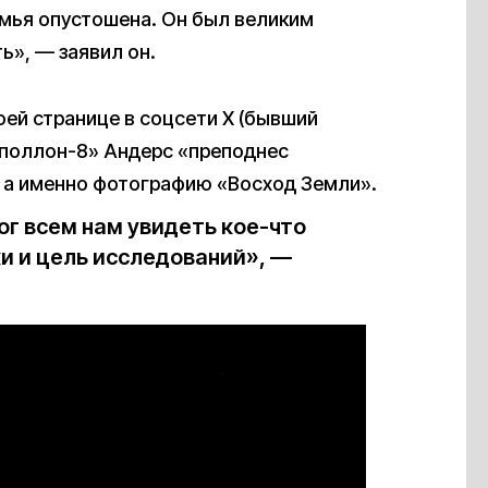
емья опустошена. Он был великим
ь», — заявил он.
ей странице в соцсети X (бывший
«Аполлон-8» Андерс «преподнес
, а именно фотографию «Восход Земли».
ог всем нам увидеть кое-что
ки и цель исследований», —