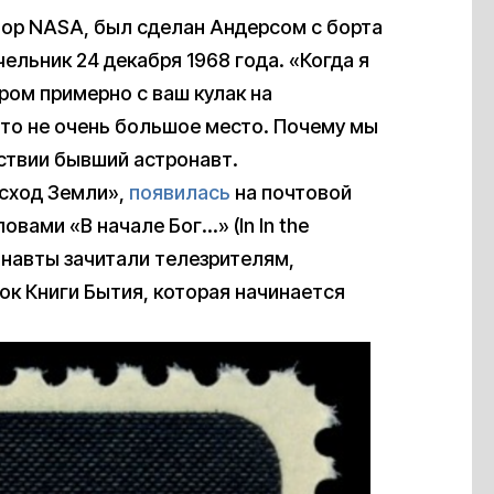
ор NASA, был сделан Андерсом с борта
ельник 24 декабря 1968 года. «Когда я
ром примерно с ваш кулак на
Это не очень большое место. Почему мы
твии бывший астронавт.
осход Земли»,
появилась
на почтовой
овами «В начале Бог…» (In In the
ронавты зачитали телезрителям,
ок Книги Бытия, которая начинается