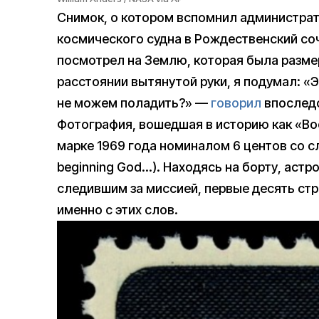
Снимок, о котором вспомнил администрат
космического судна в Рождественский соч
посмотрел на Землю, которая была разме
расстоянии вытянутой руки, я подумал: «
не можем поладить?» —
говорил
впоследс
Фотография, вошедшая в историю как «В
марке 1969 года номиналом 6 центов со сл
beginning God…). Находясь на борту, аст
следившим за миссией, первые десять стр
именно с этих слов.