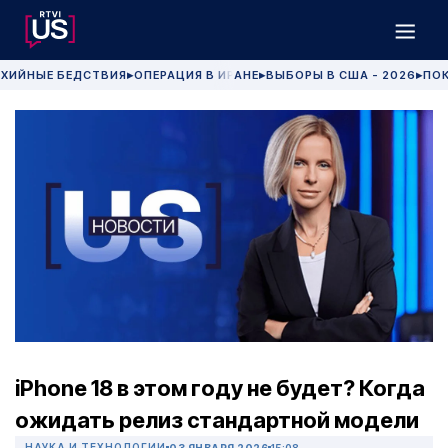
ХИЙНЫЕ БЕДСТВИЯ
ОПЕРАЦИЯ В ИРАНЕ
ВЫБОРЫ В США - 2026
ПОК
▶
▶
▶
iPhone 18 в этом году не будет? Когда
ожидать релиз стандартной модели
НАУКА И ТЕХНОЛОГИИ
03 ЯНВАРЯ 2026
15:08