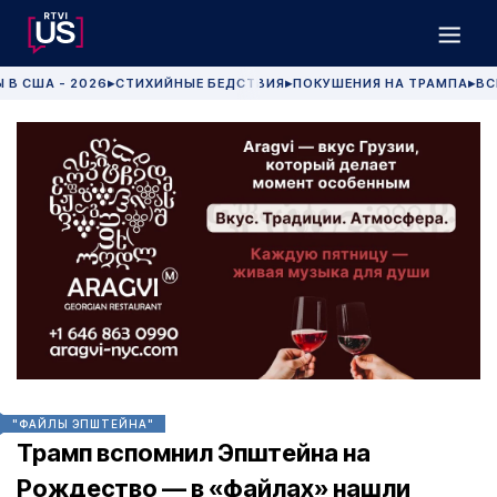
 В США - 2026
СТИХИЙНЫЕ БЕДСТВИЯ
ПОКУШЕНИЯ НА ТРАМПА
ВС
▶
▶
▶
"ФАЙЛЫ ЭПШТЕЙНА"
Трамп вспомнил Эпштейна на
Рождество — в «файлах» нашли