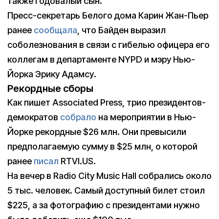
также годовалый сын.
Пресс-секретарь Белого дома Карин Жан-Пьер
ранее
сообщала
, что Байден выразил
соболезнования в связи с гибелью офицера его
коллегам в департаменте NYPD и мэру Нью-
Йорка Эрику Адамсу.
Рекордные сборы
Как пишет Associated Press, трио президентов-
демократов
собрало
на мероприятии в Нью-
Йорке рекордные $26 млн. Они превысили
предполагаемую сумму в $25 млн, о которой
ранее
писал
RTVI.US.
На вечер в Radio City Music Hall собрались около
5 тыс. человек. Самый доступный билет стоил
$225, а за фотографию с президентами нужно