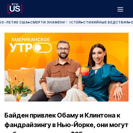
50-ЛЕТИЕ США
СМЕРТИ ЗНАМЕНИТОСТЕЙ
СТИХИЙНЫЕ БЕДСТВИЯ
О
▶
▶
▶
Байден привлек Обаму и Клинтона к
фандрайзингу в Нью-Йорке, они могут