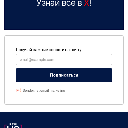
Узнай все в
X
!