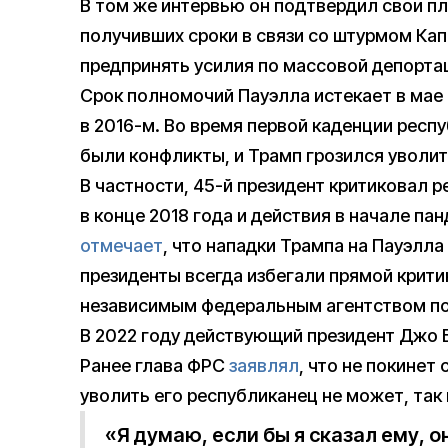
В том же интервью он подтвердил свои п
получивших сроки в связи со штурмом Кап
предпринять усилия по массовой депорта
Срок полномочий Пауэлла истекает в мае 
в 2016-м. Во время первой каденции респ
были конфликты, и Трамп грозился уволить
В частности, 45-й президент критиковал
в конце 2018 года и действия в начале па
отмечает
, что нападки Трампа на Пауэлла
президенты всегда избегали прямой крити
независимым федеральным агентством по
В 2022 году действующий президент Джо
Ранее глава ФРС
заявлял
, что не покинет 
уволить его республиканец не может, так 
«Я думаю, если бы я сказал ему, о