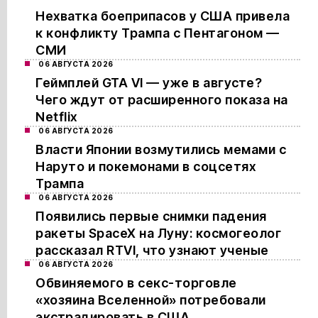
Нехватка боеприпасов у США привела
к конфликту Трампа с Пентагоном —
СМИ
06 АВГУСТА 2026
Геймплей GTA VI — уже в августе?
Чего ждут от расширенного показа на
Netflix
06 АВГУСТА 2026
Власти Японии возмутились мемами с
Наруто и покемонами в соцсетях
Трампа
06 АВГУСТА 2026
Появились первые снимки падения
ракеты SpaceX на Луну: космогеолог
рассказал RTVI, что узнают ученые
06 АВГУСТА 2026
Обвиняемого в секс-торговле
«хозяина Вселенной» потребовали
экстрадировать в США