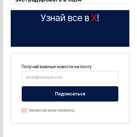
Узнай все в
X
!