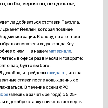
го, он бы, вероятно, не сделал»,
будет ли добиваться отставки Пауэлла.
С Джанет Йеллен, которая позднее
администрации. К слову, на этот пост
 выбрал основателя хедж-фонда Key
робнее о нем — в нашем
материале
.
яетесь в офисе раз в месяц и говорите:
ят о вас, будто вы бог».
8 декабря, и трейдеры
ожидают
, что на
оцентные ставки после новых данных о
лаждаться. В течение осени ФРС
ябре
(впервые за четыре года) с 5,25-
ли в декабре ставку снизят на четверть