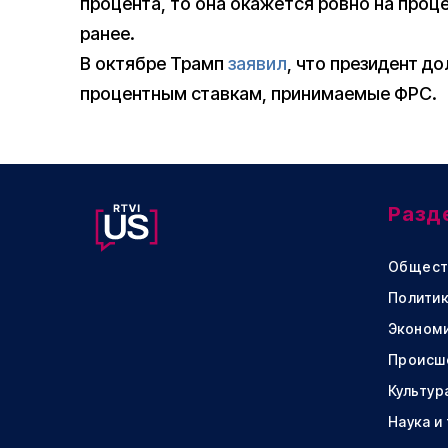
процента, то она окажется ровно на проц
ранее.
В октябре Трамп
заявил
, что президент д
процентным ставкам, принимаемые ФРС.
Разд
Общест
Политик
Эконом
Происш
Культур
Наука и