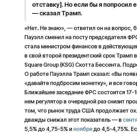
отставку]. Но если бы я попросил е
— сказал Трамп.
«Нет. Не знаю», — ответил он на вопрос, 
Пауэлл сменил на посту председателя ФР
стала министром финансов в действующей 
в свой второй президентский срок Трамп
Square Group (KSG) Скотта Бессента. Под
О работе Пауэлла Трамп сказал: «Вы появл
«давайте подбросим монетку», и все говор
Ближайшее заседание ФРС состоится 17-1
нем регулятор в очередной раз снизит пр
том, что рынок труда США продолжает ох
дважды снижал этот показатель — в
сент
5,5% до 4,75-5% и
ноябре
до 4,5-4,75%. Ес