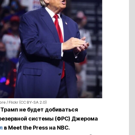
re / Flickr (CC BY-SA 2.0)
Трамп не будет добиваться
резервной системы (ФРС) Джерома
л
в Meet the Press на NBC.