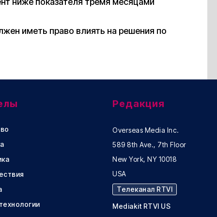
ент ниже показателя тремя месяцами
олжен иметь право влиять на решения по
елы
Редакция
во
Overseas Media Inc.
а
589 8th Ave., 7th Floor
ика
New York, NY 10018
USA
ествия
а
Телеканал RTVI
 технологии
Mediakit RTVI US