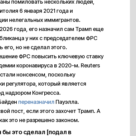
ланы помиловать нескольких людей,
итолия 6 января 2021 года и
ции нелегальных иммигрантов.
2026 года, его назначил сам Трамп еще
убликанца у них с председателем ФРС
 его, но не сделал этого.
 решение ФРС повысить ключевую ставку
ндемии коронавируса в 2020-м. Reuters
 стали нонсенсом, поскольку
ки регулятора, который является
д надзором Конгресса.
 Байден
переназначил
Пауэлла.
свой пост, если этого захочет Трамп. А
как это не разрешено законом.
н бы это сделал [подал в