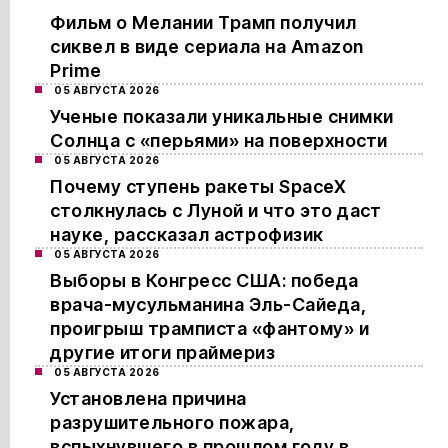
Фильм о Мелании Трамп получил
сиквел в виде сериала на Amazon
Prime
05 АВГУСТА 2026
Ученые показали уникальные снимки
Солнца с «перьями» на поверхности
05 АВГУСТА 2026
Почему ступень ракеты SpaceX
столкнулась с Луной и что это даст
науке, рассказал астрофизик
05 АВГУСТА 2026
Выборы в Конгресс США: победа
врача-мусульманина Эль-Сайеда,
проигрыш трамписта «фантому» и
другие итоги праймериз
05 АВГУСТА 2026
Установлена причина
разрушительного пожара,
вспыхнувшего в прошлом году в