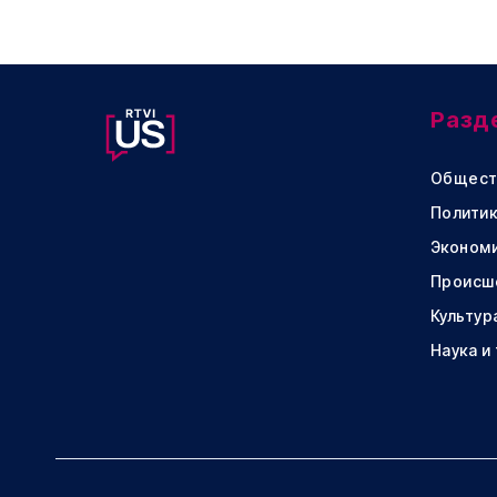
Разд
Общест
Политик
Эконом
Происш
Культур
Наука и