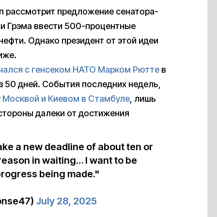
мп рассмотрит предложение сенатора-
и Грэма ввести 500-процентные
ефти. Однако президент от этой идеи
иже.
чался с генсеком НАТО Марком Рютте
в
з 50 дней. События последних недель,
 Москвой и Киевом в Стамбуле
, лишь
 стороны далеки от достижения
ake a new deadline of about ten or
eason in waiting… I want to be
progress being made."
onse47)
July 28, 2025