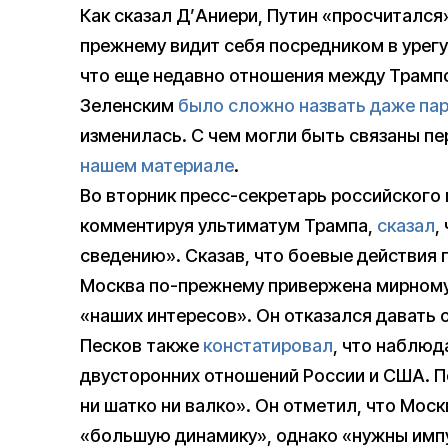
Как сказал Д’Аниери, Путин «просчитался
прежнему видит себя посредником в урегу
что еще недавно отношения между Трамп
Зеленским
было
сложно назвать даже па
изменилась. С чем могли быть связаны п
нашем материале
.
Во вторник пресс-секретарь российского
комментируя ультиматум Трампа,
сказал
,
сведению». Сказав, что боевые действия 
Москва по-прежнему привержена мирному
«наших интересов». Он отказался давать 
Песков также
констатировал
, что наблю
двусторонних отношений России и США. По
ни шатко ни валко». Он отметил, что Моск
«большую динамику», однако «нужны импу