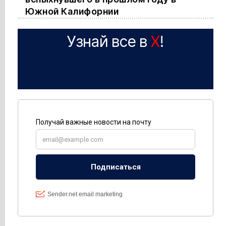
Южной Калифорнии
Узнай все в
X
!