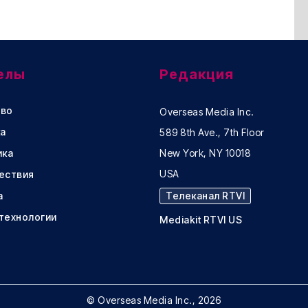
елы
Редакция
во
Overseas Media Inc.
а
589 8th Ave., 7th Floor
ика
New York, NY 10018
USA
ествия
а
Телеканал RTVI
 технологии
Mediakit RTVI US
© Overseas Media Inc., 2026