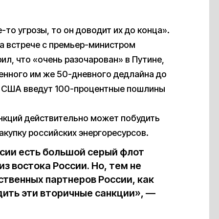
-то угрозы, то он доводит их до конца».
на встрече с премьер-министром
л, что «очень разочарован» в Путине,
енного им же 50-дневного дедлайна до
я, США введут 100-процентные пошлины
анкций действительно может побудить
закупку российских энергоресурсов.
ссии есть большой серый флот
з востока России. Но, тем не
ственных партнеров России, как
дить эти вторичные санкции», —