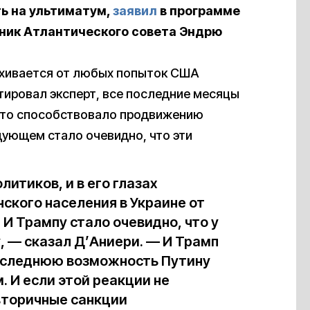
ь на ультиматум,
заявил
в программе
ник Атлантического совета Эндрю
ахивается от любых попыток США
тировал эксперт, все последние месяцы
что способствовало продвижению
дующем стало очевидно, что эти
итиков, и в его глазах
кого населения в Украине от
И Трампу стало очевидно, что у
, — сказал Д’Аниери. — И Трамп
последнюю возможность Путину
. И если этой реакции не
 вторичные санкции