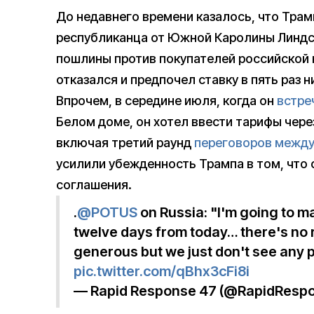
До недавнего времени казалось, что Тра
республиканца от Южной Каролины Линдс
пошлины против покупателей российской н
отказался и предпочел ставку в пять раз н
Впрочем, в середине июля, когда он
встре
Белом доме, он хотел ввести тарифы чере
включая третий раунд
переговоров между
усилили убежденность Трампа в том, что
соглашения.
.
@POTUS
on Russia: "I'm going to m
twelve days from today… there's no r
generous but we just don't see any 
pic.twitter.com/qBhx3cFi8i
— Rapid Response 47 (@RapidResp