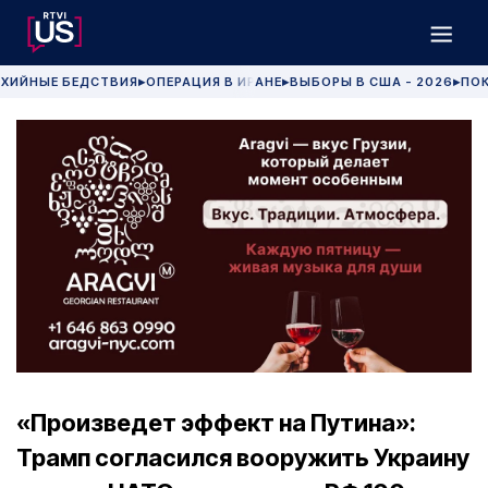
ХИЙНЫЕ БЕДСТВИЯ
ОПЕРАЦИЯ В ИРАНЕ
ВЫБОРЫ В США - 2026
ПОК
▶
▶
▶
«Произведет эффект на Путина»:
Трамп согласился вооружить Украину