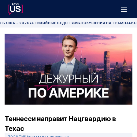
 В США - 2026
СТИХИЙНЫЕ БЕДСТВИЯ
ПОКУШЕНИЯ НА ТРАМПА
ВС
▶
▶
▶
Теннесси направит Нацгвардию в
Техас
ПОЛИТИКА
04 МАРТА 2024
19:00