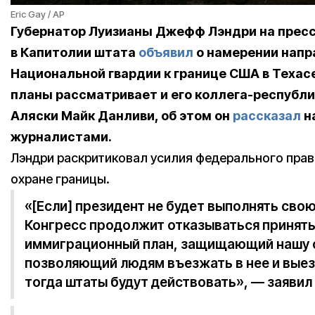
Eric Gay / AP
Губернатор Луизианы Джефф Лэндри на прес
в Капитолии штата
объявил
о намерении напр
Национальной гвардии к границе США в Техасе
планы рассматривает и его коллега-республи
Аляски Майк Данливи, об этом он
рассказал
н
журналистами.
Лэндри раскритиковал усилия федерального прав
охране границы.
«[Если] президент не будет выполнять свою
Конгресс продолжит отказываться принят
иммиграционный план, защищающий нашу с
позволяющий людям въезжать в нее и выез
тогда штаты будут действовать», — заявил 