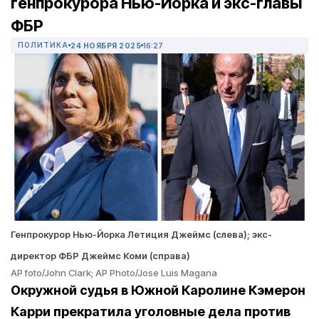
генпрокурора Нью-Йорка и экс-главы
ФБР
ПОЛИТИКА
24 НОЯБРЯ 2025
16:27
Генпрокурор Нью-Йорка Летиция Джеймс (слева); экс-
директор ФБР Джеймс Коми (справа)
AP foto/John Clark; AP Photo/Jose Luis Magana
Окружной судья в Южной Каролине Кэмерон
Карри прекратила уголовные дела против