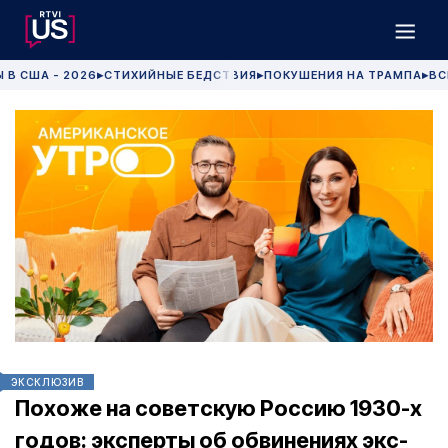
 В США - 2026
СТИХИЙНЫЕ БЕДСТВИЯ
ПОКУШЕНИЯ НА ТРАМПА
ВС
▶
▶
▶
ЭКСКЛЮЗИВ
Похоже на советскую Россию 1930-х
годов: эксперты об обвинениях экс-