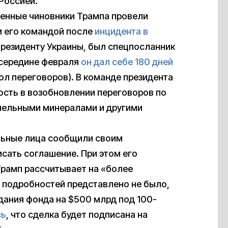
 Россией.
енные чиновники Трампа провели
и его командой после
инцидента в
 президенту Украины, был спецпосланник
в середине февраля
он дал себе 180 дней
тол переговоров). В команде президента
ость в возобновлении переговоров по
мельными минералами и другими
льные лица сообщили своим
сать соглашение. При этом его
Трамп рассчитывает на «более
 подробностей представлено не было,
дания фонда на $500 млрд под 100-
сь
, что сделка будет подписана на