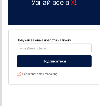
Узнай все в
X
!