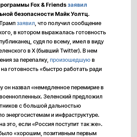
программы Fox & Friends
заявил
ьной безопасности Майк Уолтц.
 Трамп
заявил
, что получил сообщение
кого, в котором выражалась готовность
публиканец, судя по всему, имел в виду
ленского в X (бывший Twitter). В нем
ения за перепалку,
произошедшую
в
 на готовность «быстро работать ради
у он назвал «немедленное перемирие в
 военнопленных. Зеленский предложил
отников с большой дальностью
 по энергосистемам и инфраструктуре.
на это, если «Россия поступит так же».
 было «хорошим, позитивным первым