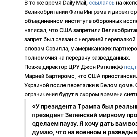
В то же время Daily Mail,
ссылаясь
на эксп
Великобритании Фила Ингрэма и директор
объединенном институте оборонных иссле
написал, что США запретили Великобрита
запрет был связан с недавней перепалкой
словам Сэвилла, у американских партнер
полномочия на передачу разведданных.
Позже директор ЦРУ Джон Рэтклифф
подт
Марией Бартиромо, что США приостановил
Украиной после перепалки в Белом доме. 
ограничения будут в скором времени снят
«У президента Трампа был реальн
президент Зеленский мирному проц
сделаем паузу. Я хочу дать вам в
думаю, что на военном и разведы