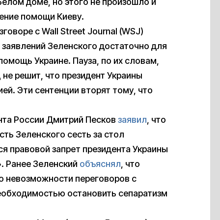
Белом доме, но этого не произошло и
ение помощи Киеву.
воре с Wall Street Journal (WSJ)
их заявлений Зеленского достаточно для
помощь Украине. Пауза, по их словам,
 не решит, что президент Украины
й. Эти сентенции вторят тому, что
ента России Дмитрий Песков
заявил
, что
ть Зеленского сесть за стол
ся правовой запрет президента Украины
». Ранее Зеленский
объяснял
, что
 о невозможности переговоров с
еобходимостью остановить сепаратизм