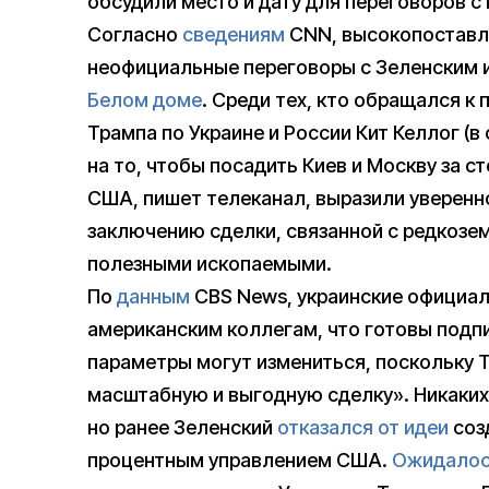
обсудили место и дату для переговоров с
Согласно
сведениям
CNN, высокопоставл
неофициальные переговоры с Зеленским 
Белом доме
. Среди тех, кто обращался к
Трампа по Украине и России Кит Келлог (
на то, чтобы посадить Киев и Москву за с
США, пишет телеканал, выразили уверенн
заключению сделки, связанной с редкозе
полезными ископаемыми.
По
данным
CBS News, украинские официа
американским коллегам, что готовы подпи
параметры могут измениться, поскольку 
масштабную и выгодную сделку». Никаких
но ранее Зеленский
отказался от идеи
соз
процентным управлением США.
Ожидало