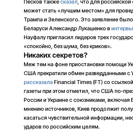
Песков также
сказал
, что для российской
может стать «лучшим местом» для провед
Трампа и Зеленского. Это заявление было
Беларуси Александр Лукашенко в
интерв
Науфалу пригласил лидеров трех государс
«спокойно, без шума, без криков».
Никаких секретов?
Меж тем на фоне приостановки помощи Ук
США прекратили обмен разведданными с У
рассказала
Financial Times (FT) со ссылк
газеты при этом отметил, что США по-пр
России и Украине с союзниками, включая 
мнению источников, Киев продолжит получ
касаться чувствительной информации, не
ударов по российским целям.