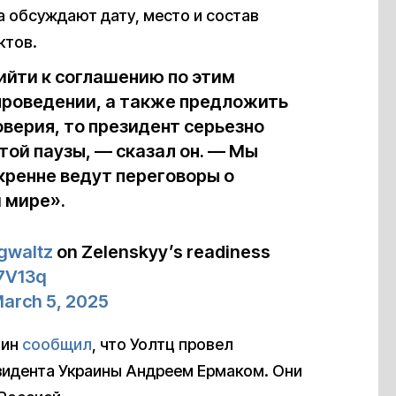
а обсуждают дату, место и состав
ктов.
ийти к соглашению по этим
 проведении, а также предложить
верия, то президент серьезно
той паузы, — сказал он. — Мы
кренне ведут переговоры о
м мире».
gwaltz
on Zelenskyy’s readiness
37V13q
arch 5, 2025
вин
сообщил
, что Уолтц провел
зидента Украины Андреем Ермаком. Они