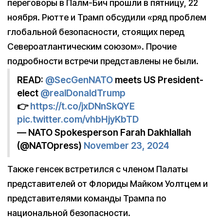
переговоры в Палм-Бич прошли в пятницу, 22
ноября. Рютте и Трамп обсудили «ряд проблем
глобальной безопасности, стоящих перед
Североатлантическим союзом». Прочие
подробности встречи представлены не были.
READ:
@SecGenNATO
meets US President-
elect
@realDonaldTrump
👉
https://t.co/jxDNnSkQYE
pic.twitter.com/vhbHjyKbTD
— NATO Spokesperson Farah Dakhlallah
(@NATOpress)
November 23, 2024
Также генсек встретился с членом Палаты
представителей от Флориды Майком Уолтцем и
представителями команды Трампа по
национальной безопасности.