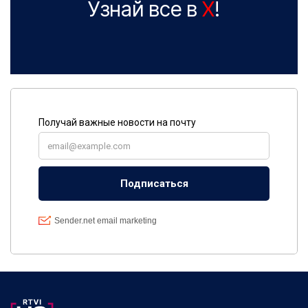
Узнай все в
X
!