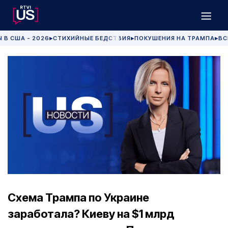
 В США - 2026
СТИХИЙНЫЕ БЕДСТВИЯ
ПОКУШЕНИЯ НА ТРАМПА
ВС
▶
▶
▶
Схема Трампа по Украине
заработала? Киеву на $1 млрд