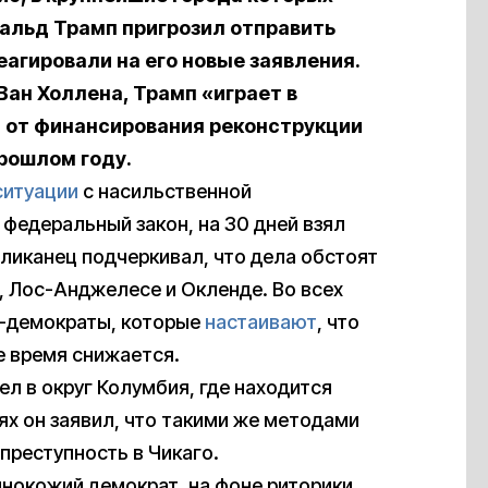
альд Трамп пригрозил отправить
еагировали на его новые заявления.
ан Холлена, Трамп «играет в
я от финансирования реконструкции
рошлом году.
ситуации
с насильственной
 федеральный закон, на 30 дней взял
ликанец подчеркивал, что дела обстоят
, Лос-Анджелесе и Окленде. Во всех
ы-демократы, которые
настаивают
, что
е время снижается.
л в округ Колумбия, где находится
ях он заявил, что такими же методами
преступность в Чикаго.
мнокожий демократ, на фоне риторики