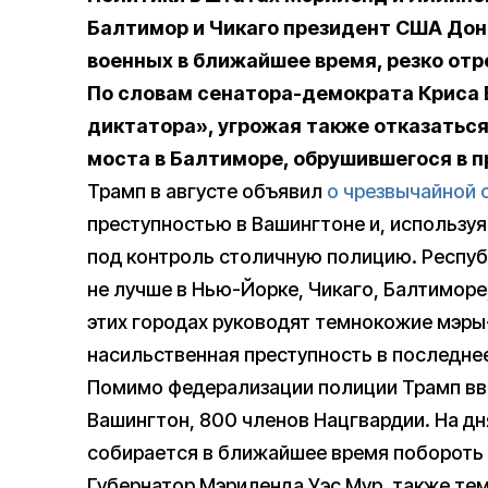
Балтимор и Чикаго президент США Дон
военных в ближайшее время, резко отр
По словам сенатора-демократа Криса В
диктатора», угрожая также отказатьс
моста в Балтиморе, обрушившегося в п
Трамп в августе объявил
о чрезвычайной 
преступностью в Вашингтоне и, используя
под контроль столичную полицию. Респуб
не лучше в Нью-Йорке, Чикаго, Балтиморе
этих городах руководят темнокожие мэр
насильственная преступность в последне
Помимо федерализации полиции Трамп вве
Вашингтон, 800 членов Нацгвардии. На дн
собирается в ближайшее время побороть 
Губернатор Мэриленда Уэс Мур, также те