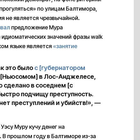
прогуляться» по улицам Балтимора,
ия не является чрезвычайной.
звал
предложение Мура
 идиоматических значений фразы walk
ском языке является
«занятие
ак это было
с [губернатором
[Ньюсомом] в Лос-Анджелесе,
о сделано в соседнем [c
быстро подчищу преступность.
нет преступлений и убийств!», —
 Уэсу Муру кучу денег на
 В прошлом году в Балтиморе из-за