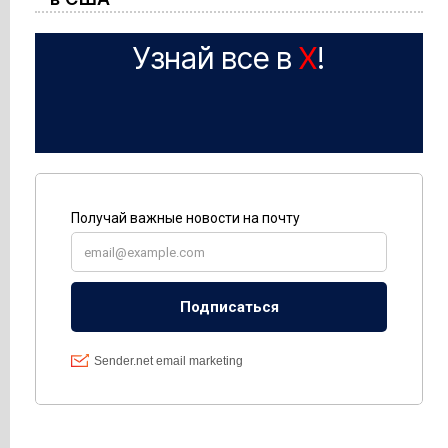
Узнай все в
X
!