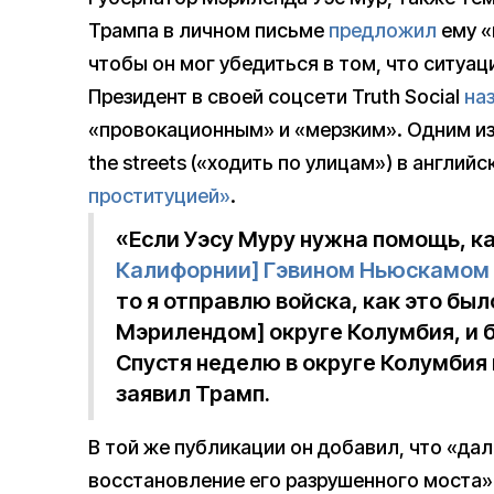
Трампа в личном письме
предложил
ему «
чтобы он мог убедиться в том, что ситуац
Президент в своей соцсети Truth Social
на
«провокационным» и «мерзким». Одним из
the streets («ходить по улицам») в англий
проституцией»
.
«Если Уэсу Муру нужна помощь, к
Калифорнии] Гэвином Ньюскамом
то я отправлю войска, как это был
Мэрилендом] округе Колумбия, и 
Спустя неделю в округе Колумбия 
заявил Трамп.
В той же публикации он добавил, что «дал
восстановление его разрушенного моста».