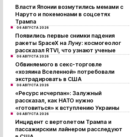
Власти Японии возмутились мемами с
Наруто и покемонами в соцсетях
Трампа
06 АВГУСТА 2026
Появились первые снимки падения
ракеты SpaceX на Луну: космогеолог
рассказал RTVI, что узнают ученые
06 АВГУСТА 2026
Обвиняемого в секс-торговле
«хозяина Вселенной» потребовали
экстрадировать в США
06 АВГУСТА 2026
«Ресурс исчерпан»: Залужный
рассказал, как НАТО нужно
«готовиться» к вступлению Украины
06 АВГУСТА 2026
Инцидент с вертолетом Трампа и
пассажирским лайнером расследуют
в США