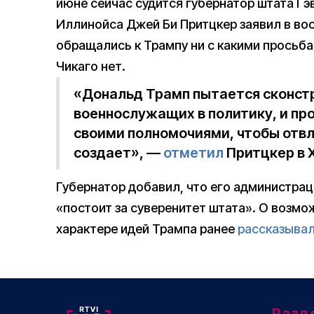
июне сейчас судится губернатор штата Гэ
Иллинойса Джей Би Притцкер заявил в вос
обращались к Трампу ни с какими просьба
Чикаго нет.
«Дональд Трамп пытается сконстр
военнослужащих в политику, и пр
своими полномочиями, чтобы отвл
создает», —
отметил
Притцкер в X
Губернатор добавил, что его администрац
«постоит за суверенитет штата». О возм
характере идей Трампа ранее
рассказыва
Разд