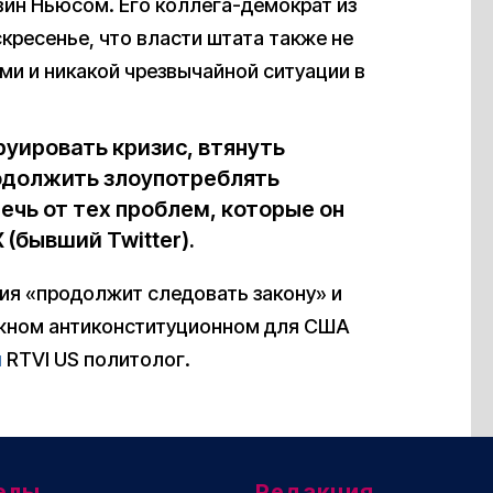
вин Ньюсом. Его коллега-демократ из
кресенье, что власти штата также не
ми и никакой чрезвычайной ситуации в
уировать кризис, втянуть
одолжить злоупотреблять
ечь от тех проблем, которые он
 (бывший Twitter).
ия «продолжит следовать закону» и
ожном антиконституционном для США
л
RTVI US политолог.
елы
Редакция