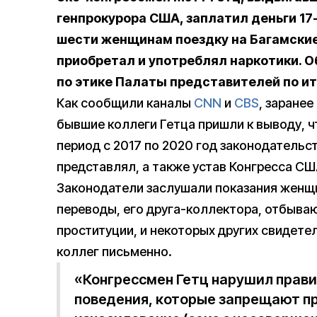
генпрокурора США, заплатил деньги 17
шести женщинам поездку на Багамские 
приобретал и употреблял наркотики. О
по этике Палаты представителей по и
Как сообщили каналы
CNN
и
CBS
, заранее
бывшие коллеги Гетца пришли к выводу, ч
период с 2017 по 2020 год законодательс
представлял, а также устав Конгресса СШ
Законодатели заслушали показания женщ
переводы, его друга-коллектора, отбыва
проституции, и некоторых других свидете
коллег письменно.
«Конгрессмен Гетц нарушил прави
поведения, которые запрещают п