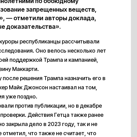
еннолетними по обоюдному
льзование запрещенных веществ,
, — отметили авторы доклада,
ые доказательства».
окуроры республиканцы рассчитывали
следования. Оно велось несколько лет
воей поддержкой Трампа и кампанией,
вину Маккарти.
у после решения Трампа назначить его в
икер Майк Джонсон настаивал на том,
я уже поздно.
вали против публикации, но в декабре
 проверки. Действия Гетца также ранее
 закрыла дело в 2023 году, так и не
 отметил, что также не считает, что