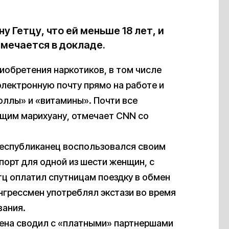
 Гетцу, что ей меньше 18 лет, и
тмечается в докладе.
иобретения наркотиков, в том числе
электронную почту прямо на работе и
оллы» и «витамины». Почти все
ящим марихуану, отмечает CNN со
республиканец воспользовался своим
орт для одной из шести женщин, с
етц оплатил спутницам поездку в обмен
конгрессмен употреблял экстази во время
вания.
мена сводил с «платными» партнершами