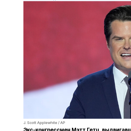
J. Scott Applewhite / AP
Экс-конгрессмен Мэтт Гетц, выдвигав