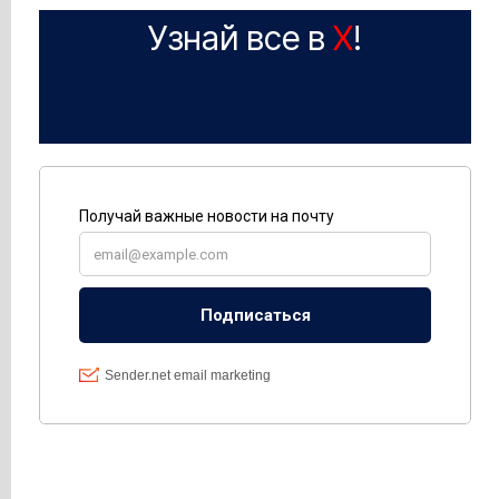
Узнай все в
X
!