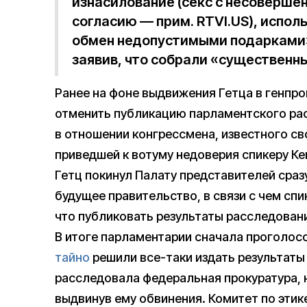
изнасилование (секс с несоверш
согласию — прим. RTVI.US), испо
обмен недопустимыми подарками»
заявив, что собрали «существенн
Ранее на фоне выдвижения Гетца в генпр
отменить публикацию парламентского рас
в отношении конгрессмена, известного с
приведшей к вотуму недоверия спикеру Ке
Гетц покинул Палату представителей сраз
будущее правительство, в связи с чем сп
что публиковать результаты расследовани
В итоге парламентарии сначала проголосо
тайно
решили все-таки издать результаты
расследовала федеральная прокуратура, но
выдвинув ему обвинения. Комитет по этике