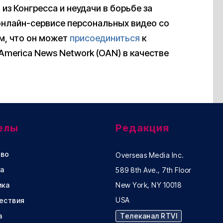
 из Конгресса и неудачи в борьбе за
онлайн-сервисе персональных видео со
м, что он может
присоединиться
к
merica News Network (OAN) в качестве
елы
Редакция
во
Overseas Media Inc.
а
589 8th Ave., 7th Floor
ика
New York, NY 10018
USA
ествия
а
Телеканал RTVI