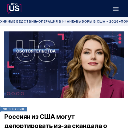
ХИЙНЫЕ БЕДСТВИЯ
ОПЕРАЦИЯ В ИРАНЕ
ВЫБОРЫ В США - 2026
ПОК
▶
▶
▶
ЭКСКЛЮЗИВ
Россиян из США могут
депортировать из-за скандала о