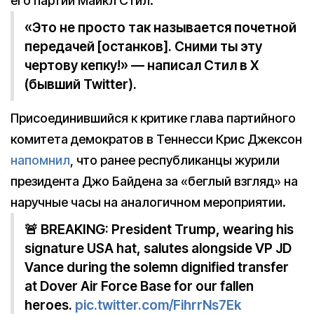
его партии Майкл Стил.
«Это не просто так называется почетной
передачей [останков]. Сними ты эту
чертову кепку!» — написал Стил в X
(бывший Twitter).
Присоединившийся к критике глава партийного
комитета демократов в Теннесси Крис Джексон
напомнил
, что ранее республиканцы журили
президента Джо Байдена за «беглый взгляд» на
наручные часы на аналогичном мероприятии.
🚨 BREAKING: President Trump, wearing his
signature USA hat, salutes alongside VP JD
Vance during the solemn dignified transfer
at Dover Air Force Base for our fallen
heroes.
pic.twitter.com/FihrrNs7Ek