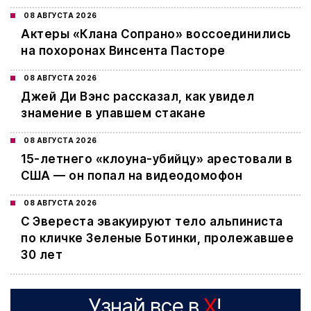
08 АВГУСТА 2026
Актеры «Клана Сопрано» воссоединились
на похоронах Винсента Пасторе
08 АВГУСТА 2026
Джей Ди Вэнс рассказал, как увидел
знамение в упавшем стакане
08 АВГУСТА 2026
15-летнего «клоуна-убийцу» арестовали в
США — он попал на видеодомофон
08 АВГУСТА 2026
С Эвереста эвакуируют тело альпиниста
по кличке Зеленые Ботинки, пролежавшее
30 лет
Узнай все в
X
!