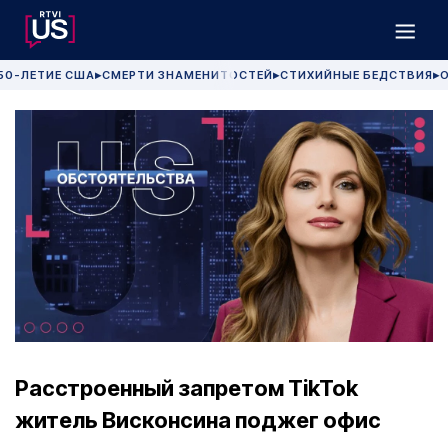
50-ЛЕТИЕ США
СМЕРТИ ЗНАМЕНИТОСТЕЙ
СТИХИЙНЫЕ БЕДСТВИЯ
О
▶
▶
▶
Расстроенный запретом TikTok
житель Висконсина поджег офис