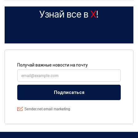
Узнай все в
X
!