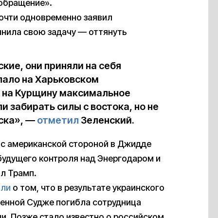
 обращение».
очти одновременно заявил
лнила свою задачу — оттянуть
кие, они приняли на себя
пало на Харьковском
и на Курщину максимальное
и забирать силы с востока, но не
ска», —
отметил
Зеленский.
 с американской стороной в Джидде
будущего контроля над Энергодаром и
л Трамп.
ли
о том, что в результате украинского
денной Судже погибла сотрудница
ли. Позже стало известно о российском