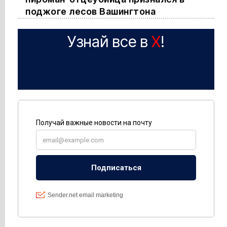
поджоге лесов Вашингтона
Узнай все в
X
!