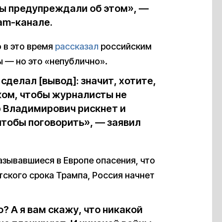
мы предупреждали об этом», —
am-канале.
 в это время
рассказал
российским
ы — но это «непублично».
 сделал [вывод]: значит, хотите,
ком, чтобы журналисты не
р Владимирович рискнет и
 чтобы поговорить», — заявил
азывавшиеся в Европе опасения, что
тского срока Трампа, Россия начнет
? А я вам скажу, что никакой