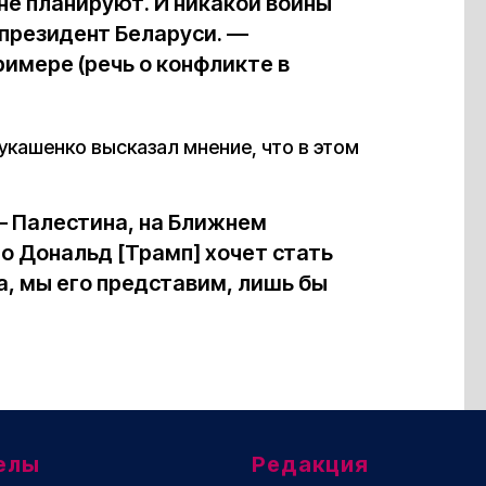
не планируют. И никакой войны
л президент Беларуси. —
имере (речь о конфликте в
укашенко высказал мнение, что в этом
 — Палестина, на Ближнем
о Дональд [Трамп] хочет стать
а, мы его представим, лишь бы
елы
Редакция