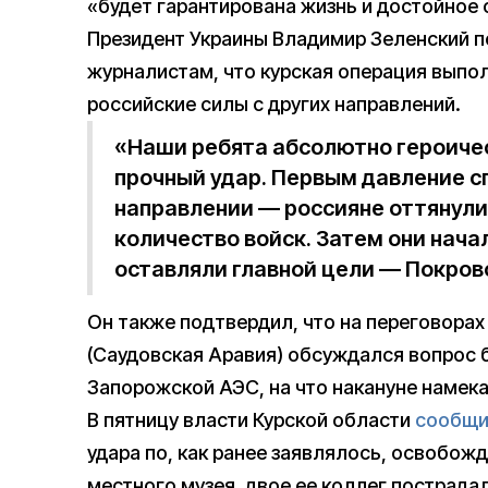
«будет гарантирована жизнь и достойное
Президент Украины Владимир Зеленский п
журналистам, что курская операция выпо
российские силы с других направлений.
«Наши ребята абсолютно героичес
прочный удар. Первым давление с
направлении — россияне оттянул
количество войск. Затем они начал
оставляли главной цели — Покров
Он также подтвердил, что на переговорах
(Саудовская Аравия) обсуждался вопрос 
Запорожской АЭС, на что накануне намека
В пятницу власти Курской области
сообщи
удара по, как ранее заявлялось, освобож
местного музея, двое ее коллег пострада