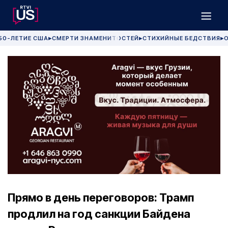
50-ЛЕТИЕ США
СМЕРТИ ЗНАМЕНИТОСТЕЙ
СТИХИЙНЫЕ БЕДСТВИЯ
О
▶
▶
▶
Прямо в день переговоров: Трамп
продлил на год санкции Байдена