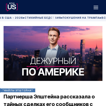
 В США - 2026
СТИХИЙНЫЕ БЕДСТВИЯ
ПОКУШЕНИЯ НА ТРАМПА
ВС
▶
▶
▶
"ФАЙЛЫ ЭПШТЕЙНА"
Партнерша Эпштейна рассказала о
тайных сделках его сообщников с