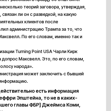
 несколько теорий заговора, утверждая,
связан ли он с разведкой, на какую
лиятельных клиентов после
лил администрацию Трампа за то, что
Максвелл. По его словам, именно так и
зации Turning Point USA Чарли Кирк
допрос Максвелл. Это, по его словам,
голосу народа».
инистрация может заключить с бывшей
 информацию.
 действительно есть информация
еффри Эпштейна, то не в каких-
шего главы ФБР] Джеймса Коми,