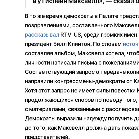
а у Гислейн Максвелл», — сказал о
В то же время демократы в Палате предс
поздравлениями, составленного Максвелл
рассказывал
RTVI US, среди громких имен
президент Билл Клинтон. По словам
источ
составляя альбом, Максвелл хотела, чтоб
личности написали письма с пожеланиями
Соответствующий запрос о передаче коп
направили конгрессмены-демократы от Ка
Хотя этот запрос не имеет силы повестки 
продолжающихся споров по поводу того,
с материалами, связанными с расследова
Демократы выразили надежду получить дос
до того, как Максвелл должна дать показ
представителей.