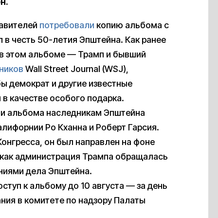
н.
тавителей
потребовали
копию альбома с
 в честь 50-летия Эпштейна. Как ранее
 в этом альбоме — Трамп и бывший
ников
Wall Street Journal (WSJ),
ы демократ и другие известные
 в качестве особого подарка.
ии альбома наследникам Эпштейна
лифорнии Ро Кханна и Роберт Гарсия.
Конгресса, он был направлен на фоне
 как администрация Трампа обращалась
ниями дела Эпштейна.
туп к альбому до 10 августа — за день
ания в комитете по надзору Палаты