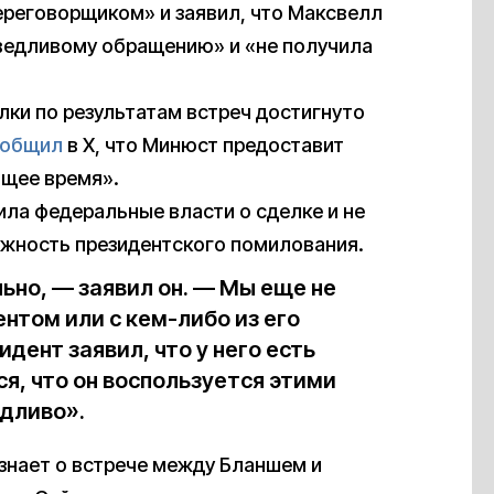
ереговорщиком» и заявил, что Максвелл
аведливому обращению» и «не получила
елки по результатам встреч достигнуто
ообщил
в X, что Минюст предоставит
щее время».
ила федеральные власти о сделке и не
ожность президентского помилования.
но, — заявил он. — Мы еще не
нтом или с кем-либо из его
дент заявил, что у него есть
я, что он воспользуется этими
дливо».
 знает о встрече между Бланшем и