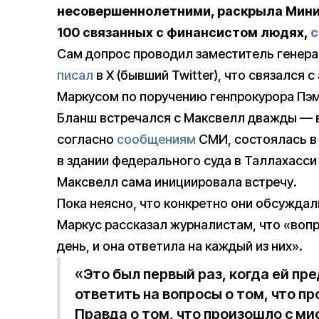
несовершеннолетними, раскрыла Мин
100 связанных с финансистом людях,
с
Сам допрос проводил заместитель генера
писал
в X (бывший Twitter), что связался
Маркусом по поручению генпрокурора Пэм
Бланш встречался с Максвелл дважды — в 
согласно
сообщениям
СМИ, состоялась в
в здании федерального суда в Таллахасси
Максвелл сама инициировала встречу.
Пока неясно, что конкретно они обсуждал
Маркус рассказал журналистам, что «воп
день, и она ответила на каждый из них».
«Это был первый раз, когда ей п
ответить на вопросы о том, что п
Правда о том, что произошло с м