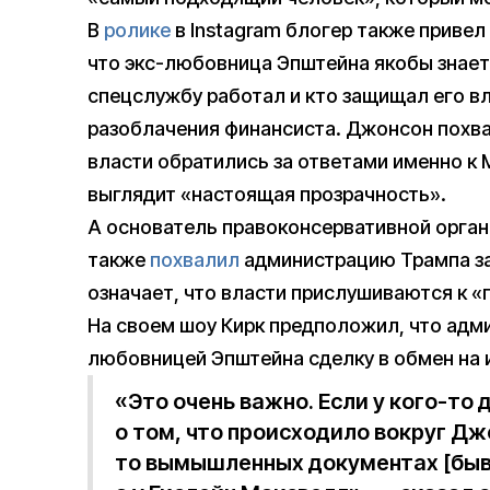
В
ролике
в Instagram блогер также привел
что экс-любовница Эпштейна якобы знает, 
спецслужбу работал и кто защищал его в
разоблачения финансиста. Джонсон похва
власти обратились за ответами именно к 
выглядит «настоящая прозрачность».
А основатель правоконсервативной органи
также
похвалил
администрацию Трампа за 
означает, что власти прислушиваются к «
На своем шоу Кирк предположил, что адм
любовницей Эпштейна сделку в обмен на
«Это очень важно. Если у кого-то
о том, что происходило вокруг Дж
то вымышленных документах [быв