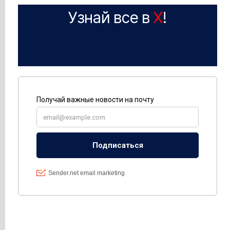
Узнай все в
X
!