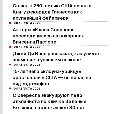
Салют к 250-летию США попал в
Книгу рекордов Гиннесса как
крупнейший фейерверк
08 АВГУСТА 2026
Актеры «Клана Сопрано»
воссоединились на похоронах
Винсента Пасторе
08 АВГУСТА 2026
Джей Ди Вэнс рассказал, как увидел
знамение в упавшем стакане
08 АВГУСТА 2026
15-летнего «клоуна-убийцу»
арестовали в США — он попал на
видеодомофон
08 АВГУСТА 2026
С Эвереста эвакуируют тело
альпиниста по кличке Зеленые
Ботинки, пролежавшее 30 лет