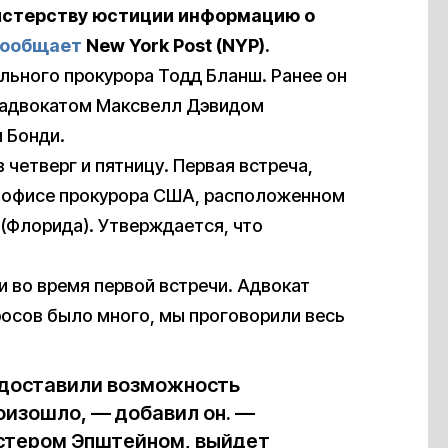
истерству юстиции информацию о
ообщает
New
York
Post (NYP)
.
льного прокурора Тодд Бланш. Ранее он
 с адвокатом Максвелл Дэвидом
 Бонди.
четверг и пятницу. Первая встреча,
 офисе прокурора США, расположенном
 (Флорида). Утверждается, что
и во время первой встречи. Адвокат
росов было много, мы проговорили весь
редоставили возможность
роизошло, — добавил он. —
истером Эпштейном, выйдет