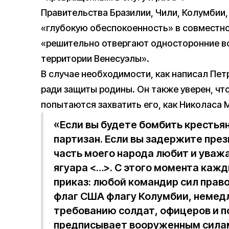
Правительства Бразилии, Чили, Колумбии,
«глубокую обеспокоенность» в совместном
«решительно отвергают односторонние во
территории Венесуэлы».
В случае необходимости, как написал Петр
ради защиты родины. Он также уверен, чт
попытаются захватить его, как Николаса 
«Если вы будете бомбить крестьян
партизан. Если вы задержите през
часть моего народа любит и уважа
ягуара <…>. С этого момента каж
приказ: любой командир сил прав
флаг США флагу Колумбии, немедл
требованию солдат, офицеров и п
предписывает вооруженным силам