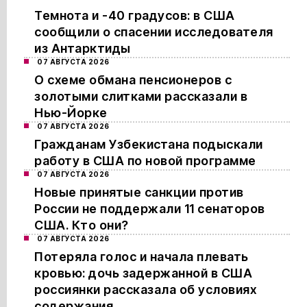
Темнота и -40 градусов: в США
сообщили о спасении исследователя
из Антарктиды
07 АВГУСТА 2026
О схеме обмана пенсионеров с
золотыми слитками рассказали в
Нью-Йорке
07 АВГУСТА 2026
Гражданам Узбекистана подыскали
работу в США по новой программе
07 АВГУСТА 2026
Новые принятые санкции против
России не поддержали 11 сенаторов
США. Кто они?
07 АВГУСТА 2026
Потеряла голос и начала плевать
кровью: дочь задержанной в США
россиянки рассказала об условиях
содержания