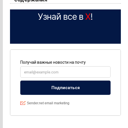
Узнай все в
X
!