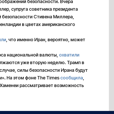
оображений безопасности. Вчера
лер, супруга советника президента
й безопасности Стивена Миллера,
Гренландии в цветах американского
или
, что именно Иран, вероятно, может
рса национальной валюты,
охватили
олжаются уже вторую неделю. Трамп в
случае, силы безопасности Ирана будут
м». На этом фоне The Times
сообщила
,
и Хаменеи рассматривает возможность