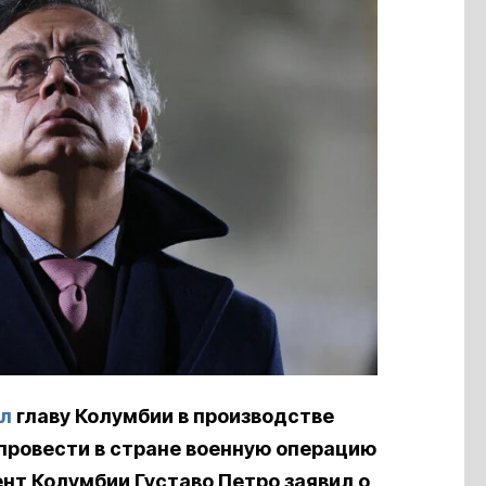
л
главу Колумбии в производстве
 провести в стране военную операцию
ент Колумбии Густаво Петро заявил о