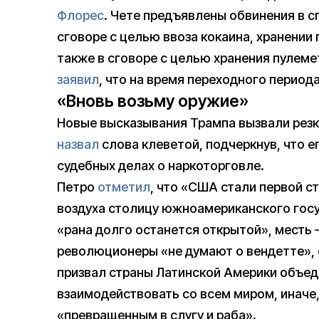
Флорес
. Чете предъявлены обвинения в с
сговоре с целью ввоза кокаина, хранении 
также в сговоре с целью хранения пулеме
заявил
, что на время переходного период
«Вновь возьму оружие»
Новые высказывания Трампа вызвали резк
назвал
слова клеветой, подчеркнув, что е
судебных делах о наркоторговле.
Петро
отметил
, что «США стали первой ст
воздуха столицу южноамериканского госуд
«рана долго останется открытой», месть 
революционеры «не думают о вендетте», 
призвал страны Латинской Америки объед
взаимодействовать со всем миром, иначе,
«превращенным в слугу и раба».