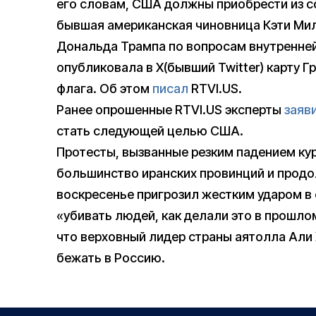
его словам, США должны приобрести из с
бывшая американская чиновница Кэти Мил
Дональда Трампа по вопросам внутренне
опубликовала в X(бывший Twitter) карту 
флага. Об этом
писал
RTVI.US.
Ранее опрошенные RTVI.US эксперты
заяв
стать следующей целью США.
Протесты, вызванные резким падением ку
большинство иранских провинций и прод
воскресенье пригрозил жестким ударом в 
«убивать людей, как делали это в прошло
что верховный лидер страны аятолла Ал
бежать в Россию.