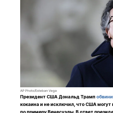
AP Photo/Esteban Vega
Президент США Дональд Трамп
обвини
кокаина и не исключил, что США могут
по примеру Венесуэлы. В ответ презид