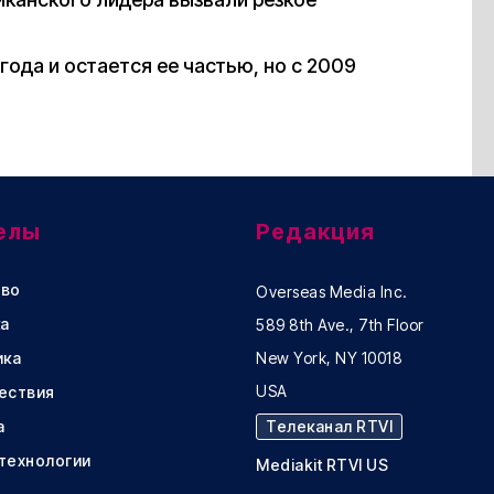
года и остается ее частью, но с 2009
елы
Редакция
во
Overseas Media Inc.
а
589 8th Ave., 7th Floor
ика
New York, NY 10018
USA
ествия
а
Телеканал RTVI
 технологии
Mediakit RTVI US