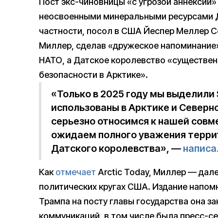
Пост экс-чиновницы «с угрозой аннексии»
неосвоенными минеральными ресурсами 
частности, посол в США Йеспер Меллер 
Миллер, сделав «дружеское напоминание» 
НАТО, а Датское королевство «существен
безопасности в Арктике».
«Только в 2025 году мы выделили 
использованы в Арктике и Северн
серьезно относимся к нашей совме
ожидаем полного уважения терри
Датского королевства», —
написа
Как
отмечает
Arctic Today, Миллер — дале
политических кругах США. Издание напомн
Трампа на посту главы государства она з
коммуникаций, в том числе была пресс-с