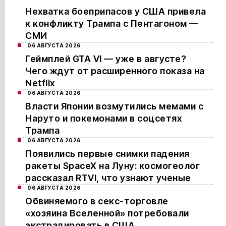
Нехватка боеприпасов у США привела
к конфликту Трампа с Пентагоном —
СМИ
06 АВГУСТА 2026
Геймплей GTA VI — уже в августе?
Чего ждут от расширенного показа на
Netflix
06 АВГУСТА 2026
Власти Японии возмутились мемами с
Наруто и покемонами в соцсетях
Трампа
06 АВГУСТА 2026
Появились первые снимки падения
ракеты SpaceX на Луну: космогеолог
рассказал RTVI, что узнают ученые
06 АВГУСТА 2026
Обвиняемого в секс-торговле
«хозяина Вселенной» потребовали
экстрадировать в США