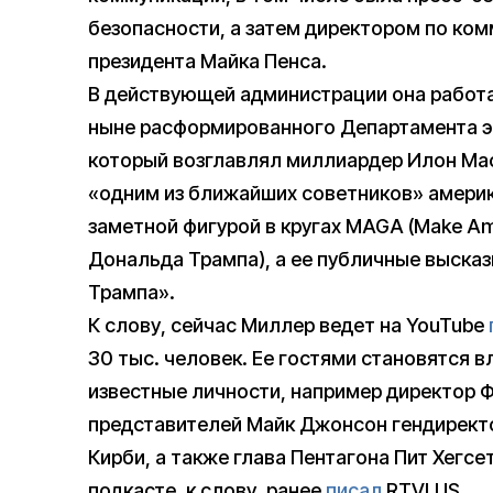
безопасности, а затем директором по ко
президента Майка Пенса.
В действующей администрации она работ
ныне расформированного Департамента э
который возглавлял миллиардер Илон Маск
«одним из ближайших советников» америк
заметной фигурой в кругах MAGA (Make Am
Дональда Трампа), а ее публичные выска
Трампа».
К слову, сейчас Миллер ведет на YouTube
30 тыс. человек. Ее гостями становятся в
известные личности, например директор Ф
представителей Майк Джонсон гендиректор
Кирби, а также глава Пентагона Пит Хегс
подкасте, к слову, ранее
писал
RTVI.US.