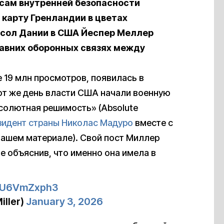
сам внутренней безопасности
 карту Гренландии в цветах
посол Дании в США Йеспер Меллер
авних оборонных связях между
 19 млн просмотров, появилась в
 тот же день власти США начали военную
солютная решимость» (Absolute
зидент страны Николас Мадуро
вместе с
нашем материале). Свой пост Миллер
е объяснив, что именно она имела в
/XU6VmZxph3
iller)
January 3, 2026