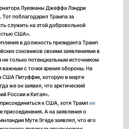
ернатора Луизианы Джеффа Лэндри
 Тот поблагодарил Трампа за
есть служить на этой добровольной
астью США».
тупления в должность президента Трамп
ейских союзников своими заявлениями в
я не только потенциальным источником
и важным с точки зрения обороны. На
а США Питуффик, которую в марте
да же он заявил, что арктический
ий России и Китая».
 присоединиться к США, хотя Трамп
не
е присоединения. А на заявления о
енландии Муте Эгеде заявлял, что его
иканского лидера вызвали резкое