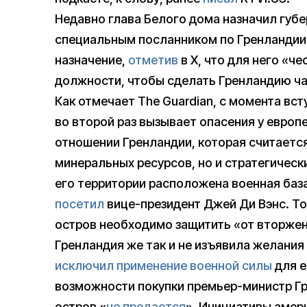
Недавно глава Белого дома назначил губ
специальным посланником по Гренландии.
назначение,
отметив
в Х, что для него «ч
должности, чтобы сделать Гренландию ч
Как отмечает The Guardian, с момента вс
во второй раз вызывает опасения у европ
отношении Гренландии, которая считаетс
минеральных ресурсов, но и стратегическ
его территории расположена военная баз
посетил
вице-президент Джей Ди Вэнс. Тог
остров необходимо защитить «от вторжен
Гренландия же так и не изъявила желания
исключил применение военной силы
для е
возможности покупки премьер-министр Гр
остров «
не продается
». Инициативы амер