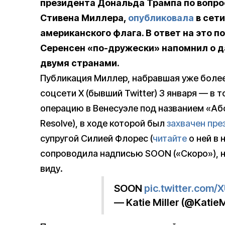
президента Дональда Трампа по вопро
Стивена Миллера,
опубликовала
в сети
американского флага. В ответ на это 
Серенсен «по-дружески» напомнил о д
двумя странами.
Публикация Миллер, набравшая уже более
соцсети Х (бывший Twitter) 3 января — в
операцию в Венесуэле под названием «Аб
Resolve), в ходе которой был
захвачен пре
супругой Силией Флорес (
читайте
о ней в 
сопроводила надписью SOON («Скоро»), н
виду.
SOON
pic.twitter.com
— Katie Miller (@KatieM