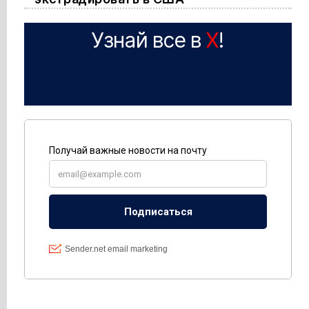
Узнай все в
X
!