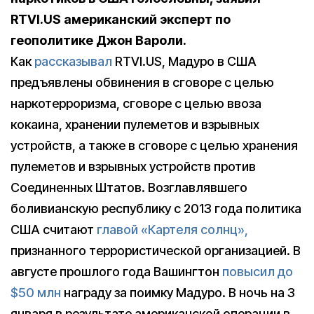
RTVI.US американский эксперт по
геополитике Джон Вароли.
Как
рассказывал
RTVI.US, Мадуро в США
предъявлены обвинения в сговоре с целью
наркотерроризма, сговоре с целью ввоза
кокаина, хранении пулеметов и взрывных
устройств, а также в сговоре с целью хранения
пулеметов и взрывных устройств против
Соединенных Штатов. Возглавлявшего
боливианскую республику с 2013 года политика
США считают
главой «Картеля солнц»,
признанного террористической организацией. В
августе прошлого года Вашингтон
повысил до
$50 млн
награду за поимку Мадуро. В ночь на 3
января в результате американской операции в