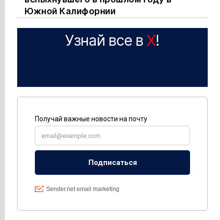
Южной Калифорнии
Узнай все в
X
!