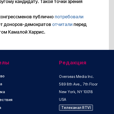
ругому кандидату. Такой точки зрения
 конгрессменов публично
потребовали
хсот доноров-демократов
отчитали
перед
том Камалой Харрис.
елы
Редакция
во
Overseas Media Inc.
а
589 8th Ave., 7th Floor
ика
New York, NY 10018
USA
ествия
а
Телеканал RTVI