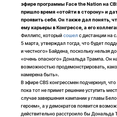
эфире программы Face the Nation на C
пришло время «отойти в сторону» и д
проявить себя. Он также дал понять, 
ему карьеры в Конгрессе, а его коллег
Филлипс, который
сошел
с дистанции на 
5 марта, утверждал тогда, что будет под
и честного» Байдена, поскольку нельзя д
«очень опасного» Дональда Трампа. Он н
возможностью продемонстрировать, како
намерена быть».
В эфире CBS конгрессмен подчеркнул, чт
пока тот не примет решение уступить мест
случае завершения кампании у главы Бело
героем», а у демократов появится возмож
действительно расстроило бы Дональда 