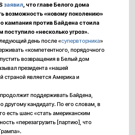
BS
заявил
, что главе Белого дома
ать возможность «новому поколению»
что кампания против Байдена стоила
ам поступило «несколько угроз».
следующий день после «
супервторника
»
держивать «компетентного, порядочного
опустить возвращения в Белый дом
азывал президента «нашей
й страной является Америка и
о продолжит поддерживать Байдена,
о другому кандидату. По его словам, в
го есть шанс «стать американским
ность «перезагрузить [партию], что
Трампа».