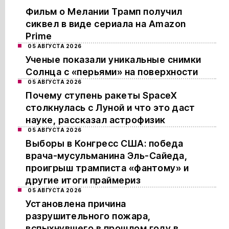
Фильм о Мелании Трамп получил
сиквел в виде сериала на Amazon
Prime
05 АВГУСТА 2026
Ученые показали уникальные снимки
Солнца с «перьями» на поверхности
05 АВГУСТА 2026
Почему ступень ракеты SpaceX
столкнулась с Луной и что это даст
науке, рассказал астрофизик
05 АВГУСТА 2026
Выборы в Конгресс США: победа
врача-мусульманина Эль-Сайеда,
проигрыш трамписта «фантому» и
другие итоги праймериз
05 АВГУСТА 2026
Установлена причина
разрушительного пожара,
вспыхнувшего в прошлом году в