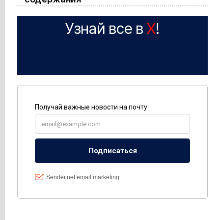
Узнай все в
X
!