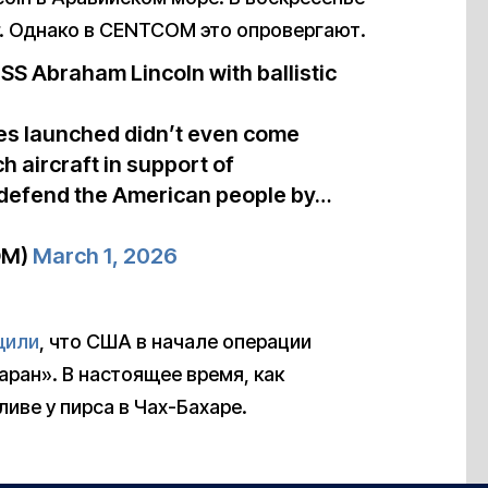
r. Однако в CENTCOM это опровергают.
USS Abraham Lincoln with ballistic
les launched didn’t even come
h aircraft in support of
defend the American people by…
OM)
March 1, 2026
щили
, что США в начале операции
ран». В настоящее время, как
иве у пирса в Чах-Бахаре.