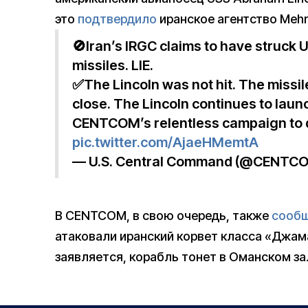
это
подтвердило
иранское агентство Meh
🚫Iran’s IRGC claims to have struck 
missiles. LIE.
✅The Lincoln was not hit. The missi
close. The Lincoln continues to launc
CENTCOM’s relentless campaign to 
pic.twitter.com/AjaeHMemtA
— U.S. Central Command (@CENTC
В CENTCOM, в свою очередь, также
сооб
атаковали иранский корвет класса «Джама
заявляется, корабль тонет в Оманском зал