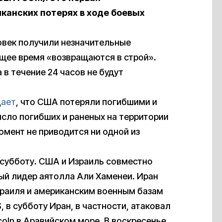
анских потерях в ходе боевых
век получили незначительные
ящее время «возвращаются в строй».
 в течение 24 часов не будут
дает
, что США потеряли погибшими и
сло погибших и раненых на территории
мент не приводится ни одной из
 субботу. США и Израиль совместно
ый лидер аятолла Али Хаменеи. Иран
зраиля и американским военным базам
, в субботу Иран, в частности, атаковал
oln в Аравийском море. В воскресенье