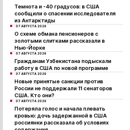
Темнота и -40 градусов: в США
сообщили о спасении исследователя
из Антарктиды
07 АВГУСТА 2026
О схеме обмана пенсионеров с
золотыми слитками рассказали в
Нью-Йорке
07 АВГУСТА 2026
Гражданам Узбекистана подыскали
работу в США по новой программе
07 АВГУСТА 2026
Новые принятые санкции против
России не поддержали 11 сенаторов
США. Кто они?
07 АВГУСТА 2026
Потеряла голос и начала плевать
кровью: дочь задержанной в США
россиянки рассказала об условиях
содержания