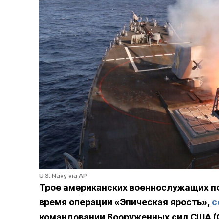
U.S. Navy via AP
Трое американских военнослужащих по
время операции «Эпическая ярость»,
с
командовании Вооруженных сил США (