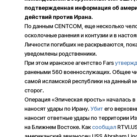
подтвержденная информация об америк
действий против Ирана.
По данным CENTCOM, еще несколько чело
осколочные ранения и контузии и в насто
Личности погибших не раскрываются, пока
уведомлены родственники.
При этом иранское агентство Fars
утверж
ранеными 560 военнослужащих. Общее чи
самой исламской республики на данный мо
сторог.
Операция «Эпическая ярость» началась в
наносят удары по Ирану.
Убит
его верховн
наносит ответные удары по территории И
на Ближнем Востоке. Как
сообщал
RTVI.US
американский авианосец USS Abraham Linc