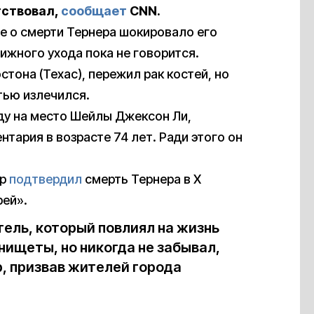
тствовал,
сообщает
CNN.
е о смерти Тернера шокировало его
ижного ухода пока не говорится.
тона (Техас), пережил рак костей, но
тью излечился.
ду на место Шейлы Джексон Ли,
тария в возрасте 74 лет. Ради этого он
йр
подтвердил
смерть Тернера в X
рей».
ль, который повлиял на жизнь
нищеты, но никогда не забывал,
р, призвав жителей города