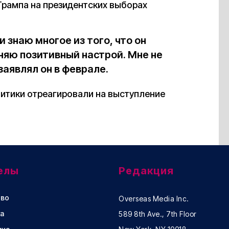
Трампа на президентских выборах
и знаю многое из того, что он
аняю позитивный настрой. Мне не
заявлял он в феврале.
литики отреагировали на выступление
елы
Редакция
во
Overseas Media Inc.
а
589 8th Ave., 7th Floor