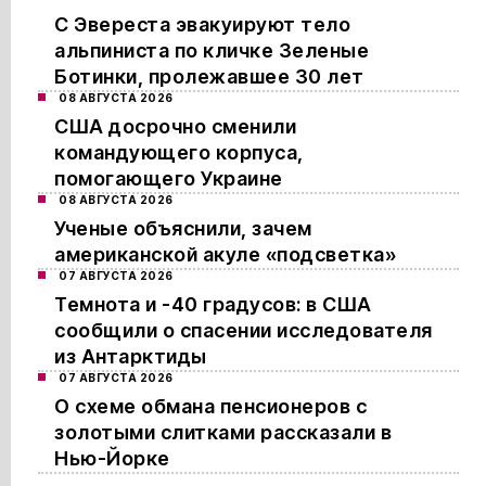
С Эвереста эвакуируют тело
альпиниста по кличке Зеленые
Ботинки, пролежавшее 30 лет
08 АВГУСТА 2026
США досрочно сменили
командующего корпуса,
помогающего Украине
08 АВГУСТА 2026
Ученые объяснили, зачем
американской акуле «подсветка»
07 АВГУСТА 2026
Темнота и -40 градусов: в США
сообщили о спасении исследователя
из Антарктиды
07 АВГУСТА 2026
О схеме обмана пенсионеров с
золотыми слитками рассказали в
Нью-Йорке