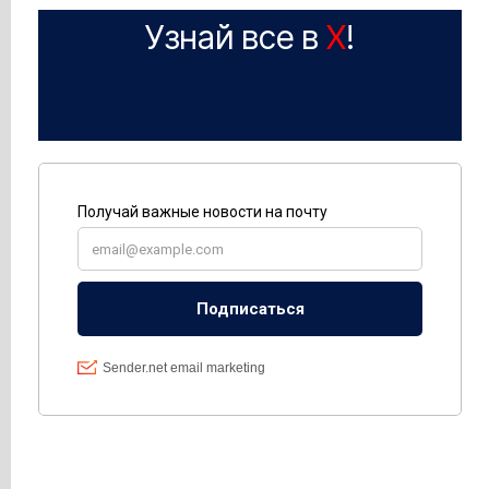
Узнай все в
X
!