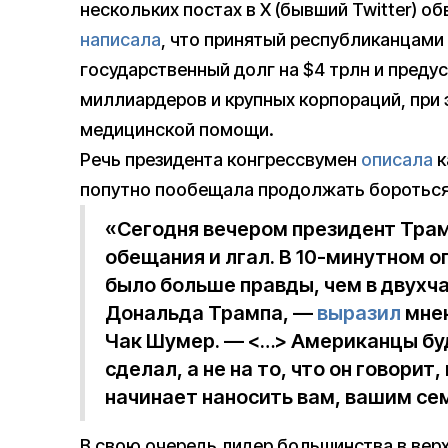
нескольких постах в X (бывший Twitter) об
написала
, что принятый республиканцам
государственный долг на $4 трлн и преду
миллиардеров и крупных корпораций, при
медицинской помощи.
Речь президента конгрессвумен
описала
к
попутно пообещала продолжать бороться 
«Сегодня вечером президент Трам
обещания и лгал. В 10-минутном 
было больше правды, чем в двухч
Дональда Трампа, —
выразил
мнен
Чак Шумер. — <…> Американцы буд
сделал, а не на то, что он говорит
начинает наносить вам, вашим се
В свою очередь лидер большинства в вер