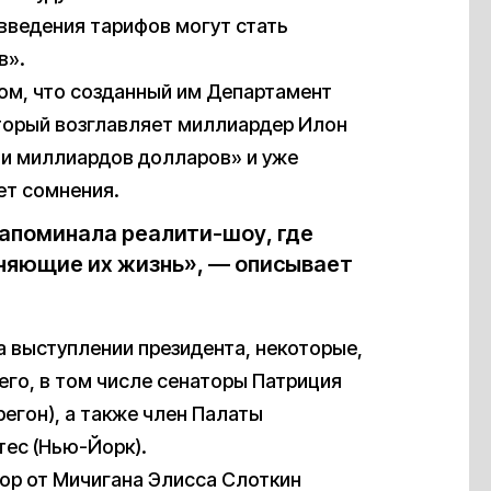
введения тарифов могут стать
в».
том, что созданный им Департамент
торый возглавляет миллиардер Илон
ни миллиардов долларов» и уже
ет сомнения.
напоминала реалити-шоу, где
меняющие их жизнь», — описывает
а выступлении президента, некоторые,
его, в том числе сенаторы Патриция
регон), а также член Палаты
ес (Нью-Йорк).
ор от Мичигана Элисса Слоткин