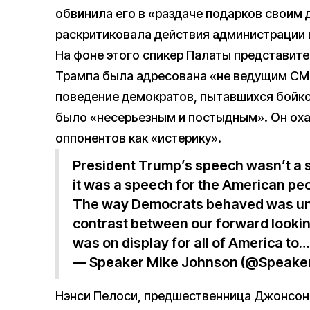
обвинила его в «раздаче подарков своим
раскритиковала действия администрации 
На фоне этого спикер Палаты представи
Трампа была адресована «не ведущим СМИ
поведение демократов, пытавшихся бойко
было «несерьезным и постыдным». Он оха
оппонентов как «истерику».
President Trump’s speech wasn’t a 
it was a speech for the American peo
The way Democrats behaved was un
contrast between our forward lookin
was on display for all of America to
— Speaker Mike Johnson (@Speake
Нэнси Пелоси, предшественница Джонсона 