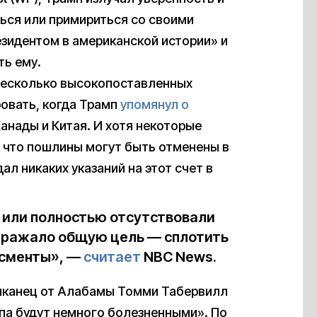
ься или примириться со своими
езидентом в американской истории» и
ть ему.
 несколько высокопоставленных
ровать, когда Трамп
упомянул о
анады и Китая. И хотя некоторые
 что пошлины могут быть отменены в
л никаких указаний на этот счет в
ю или полностью отсутствовали
отражало общую цель — сплотить
исменты», —
считает
NBC News.
ликанец от Алабамы Томми Табервилл
мпа будут немного болезненными». По