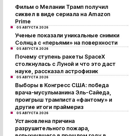
Фильм о Мелании Трамп получил
сиквел в виде сериала на Amazon
Prime
05 АВГУСТА 2026
Ученые показали уникальные снимки
Солнца с «перьями» на поверхности
05 АВГУСТА 2026
Почему ступень ракеты SpaceX
столкнулась с Луной и что это даст
науке, рассказал астрофизик
05 АВГУСТА 2026
Выборы в Конгресс США: победа
врача-мусульманина Эль-Сайеда,
проигрыш трамписта «фантому» и
другие итоги праймериз
05 АВГУСТА 2026
Установлена причина
разрушительного пожара,
вспыхнувшего в прошлом году в