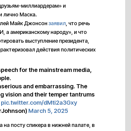
 друзьям-миллиардерам» и
и лично Маска.
телей Майк Джонсон
заявил
, что речь
, а американскому народу», и что
тировать выступление президента,
рактеризовал действия политических
speech for the mainstream media,
ple.
serious and embarrassing. The
g vision and their temper tantrums
…
pic.twitter.com/dMti2a3Gxy
rJohnson)
March 5, 2025
на посту спикера в нижней палате, в