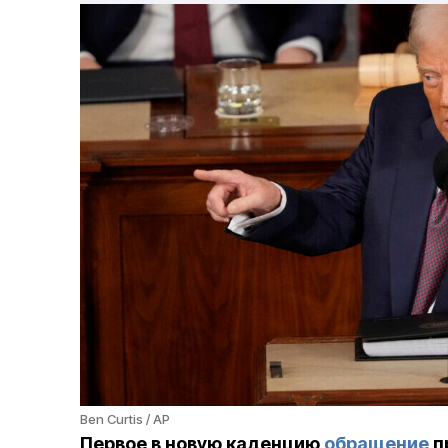
Ben Curtis / AP
Первое в новую каденцию
обращение
п