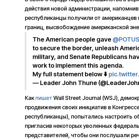
действия новой администрации, напомнив,
республиканцы получили от американцев 
границ, высвобождение американской эне
The American people gave
@POTU
to secure the border, unleash Ameri
military, and Senate Republicans hav
work to implement this agenda.
My full statement below ⬇️
pic.twitt
— Leader John Thune (@LeaderJo
Как
пишет
Wall Street Journal (WSJ), демо
продвижения своих инициатив в Конгресс
республиканцы), попытались настроить о
пригласив некоторых уволенных федерал
представителей, чтобы они послушали реч