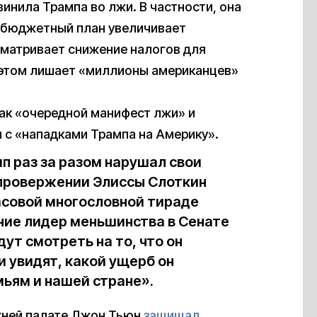
винила Трампа во лжи. В частности, она
и бюджетный план увеличивает
сматривает снижение налогов для
 этом лишает «миллионы американцев»
ак «очередной манифест лжи» и
с «нападками Трампа на Америку».
п раз за разом нарушал свои
опровержении Элиссы Слоткин
асовой многословной тираде
ие лидер меньшинства в Сенате
ут смотреть на то, что он
, и увидят, какой ущерб он
мьям и нашей стране».
хней палате Джон Тьюн
защищал