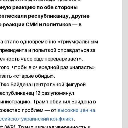
рную реакцию по обе стороны
оплескали республиканцу, другие
о реакции СМИ и политиков — в
а стало одновременно «триумфальным
президента и попыткой оправдаться за
енность «все еще переваривает».
ого, чтобы в очередной раз «напасть»
азать «старые обиды».
Джо Байдена центральной фигурой
республиканец 12 раз упомянул
министрацию. Трамп обвинил Байдена в
множество проблем — от
высоких цен на
ссийско-украинский конфликт
.
t (WP), Трамп излучал уверенность и