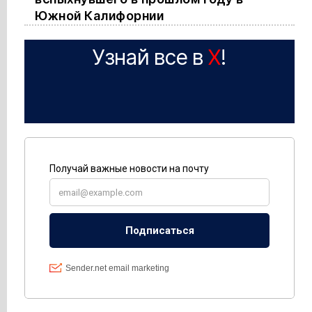
Южной Калифорнии
Узнай все в
X
!