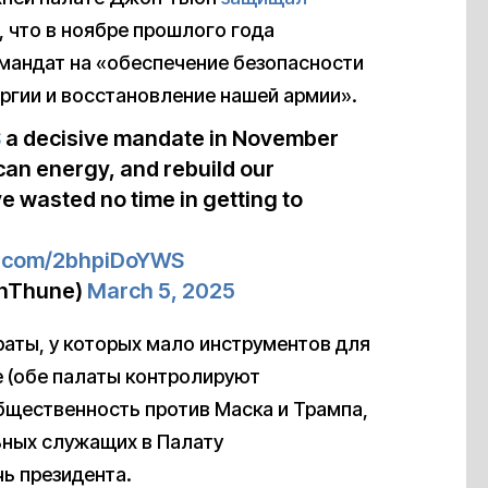
 что в ноябре прошлого года
мандат на «обеспечение безопасности
ргии и восстановление нашей армии».
S
a decisive mandate in November
can energy, and rebuild our
e wasted no time in getting to
er.com/2bhpiDoYWS
hnThune)
March 5, 2025
краты, у которых мало инструментов для
е (обе палаты контролируют
бщественность против Маска и Трампа,
ьных служащих в Палату
ь президента.