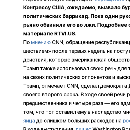
Конгрессу США, ожидаемо, вызвало бу
политических баррикад. Пока одни рук
рьяно обвиняли его во лжи. Подробнее 
материале RTVI.US.
По
мнению
CNN, обращение республиканц
шествием» после первых недель на посту 
действия, которые американская обществ
Трамп также использовал свою речь для т
на своих политических оппонентов и выск
Трамп, отмечает CNN, сделал демократа 
своего второго срока. В ходе своей речи 
предшественника и четыре раза — его ад
том, что тот оставил ему в наследство 
яйца
до слишком больших расходов на
ро
В ходе выступления,
пишет
Washington Pos