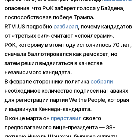
опасения, что РФК заберет голоса у Байдена,
поспособствовав победе Трампа.
RTVI.US подробно
разбирал
, почему кандидатов
от «третьих сил» считают «спойлерами».
РФК, которому в этом году исполнилось 70 лет,
сначала баллотировался как демократ, но
затем решил выдвигаться в качестве
независимого кандидата.
В феврале сторонники политика
собрали
необходимое количество подписей на Гавайях
для регистрации партии We the People, которая
и выдвинула Кеннеди-кандидата.
В конце марта он
представил
своего
предполагаемого вице-президента — 38-
летнюю Николь Шанахан, бывшую супругу