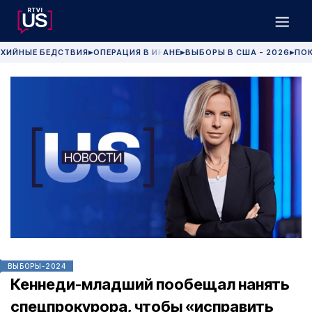
ХИЙНЫЕ БЕДСТВИЯ
ОПЕРАЦИЯ В ИРАНЕ
ВЫБОРЫ В США - 2026
ПОК
▶
▶
▶
ВЫБОРЫ-2024
Кеннеди-младший пообещал нанять
спецпрокурора, чтобы «исправить