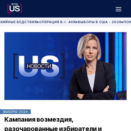
ХИЙНЫЕ БЕДСТВИЯ
ОПЕРАЦИЯ В ИРАНЕ
ВЫБОРЫ В США - 2026
ПОК
▶
▶
▶
ВЫБОРЫ-2024
Кампания возмездия,
разочарованные избиратели и