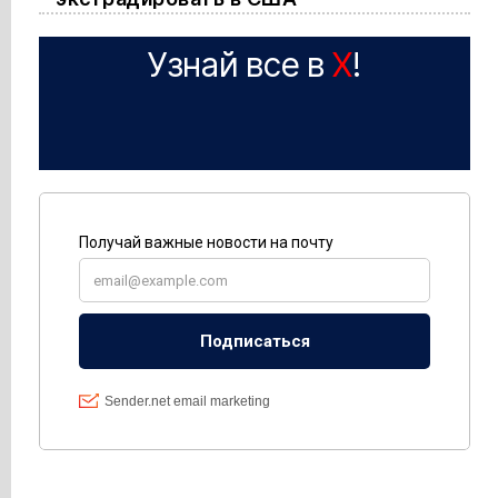
Узнай все в
X
!