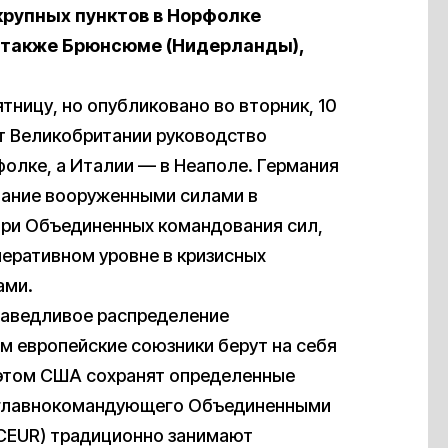
 крупных пунктов в Норфолке
а также Брюнсюме (Нидерланды),
тницу, но опубликовано во вторник, 10
т Великобритании руководство
олке, а Италии — в Неаполе. Германия
вание вооруженными силами в
три Объединенных командования сил,
еративном уровне в кризисных
ами.
праведливое распределение
м европейские союзники берут на себя
 этом США сохранят определенные
го главнокомандующего Объединенными
CEUR) традиционно занимают