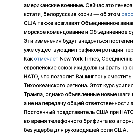
американские военные. Сейчас это генера
кстати, белорусские корни — об этом
рас
США также возглавят Объединенное авиа
морское командование и Объединенное с
Эти изменения будут внедряться постепен
уже существующим графиком ротации перс
Как
отмечает
New York Times, Соединенны
европейские союзники должны брать на с
НАТО, что позволит Вашингтону сместить 
Тихоокеанского региона. Этот курс усил
Трампа, однако объявленные новые шаги 
а не на передачу общей ответственности 
Постоянный представитель США при НАТО
во время телефонного брифинга во вторни
без ущерба для руководящей роли США.