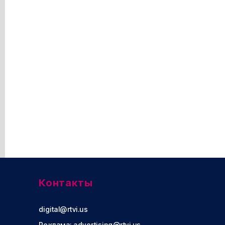
Контакты
digital@rtvi.us
Реклама:
advertising@rtvi.us