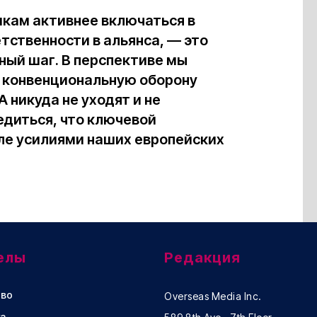
икам активнее включаться в
етственности в альянса, — это
ный шаг. В перспективе мы
бя конвенциональную оборону
 никуда не уходят и не
едиться, что ключевой
сле усилиями наших европейских
елы
Редакция
во
Overseas Media Inc.
а