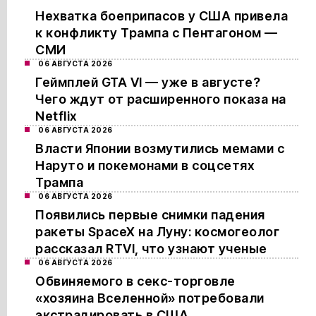
Нехватка боеприпасов у США привела
к конфликту Трампа с Пентагоном —
СМИ
06 АВГУСТА 2026
Геймплей GTA VI — уже в августе?
Чего ждут от расширенного показа на
Netflix
06 АВГУСТА 2026
Власти Японии возмутились мемами с
Наруто и покемонами в соцсетях
Трампа
06 АВГУСТА 2026
Появились первые снимки падения
ракеты SpaceX на Луну: космогеолог
рассказал RTVI, что узнают ученые
06 АВГУСТА 2026
Обвиняемого в секс-торговле
«хозяина Вселенной» потребовали
экстрадировать в США