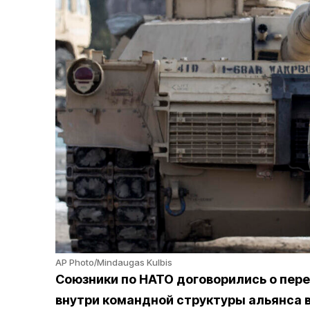
AP Photo/Mindaugas Kulbis
Союзники по НАТО договорились о пер
внутри командной структуры альянса
в