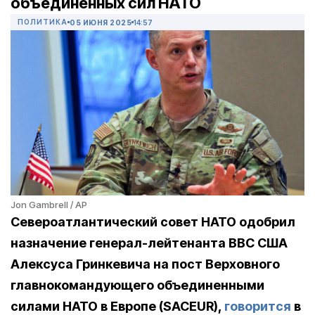
объединенных сил НАТО
ПОЛИТИКА
05 ИЮНЯ 2025
14:57
Jon Gambrell / AP
Североатлантический совет НАТО одобрил
назначение генерал-лейтенанта ВВС США
Алексуса Гринкевича на пост Верховного
главнокомандующего объединенными
силами НАТО в Европе (SACEUR),
говорится
в