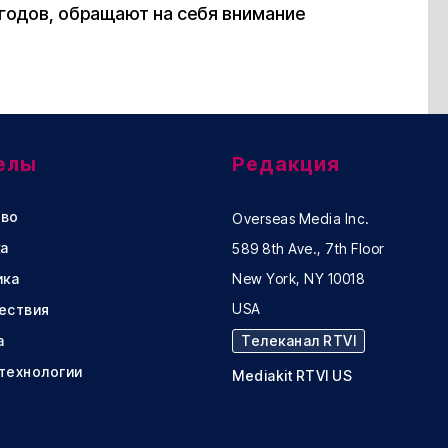
 годов, обращают на себя внимание
елы
Редакция
во
Overseas Media Inc.
а
589 8th Ave., 7th Floor
ика
New York, NY 10018
USA
ествия
а
Телеканал RTVI
 технологии
Mediakit RTVI US