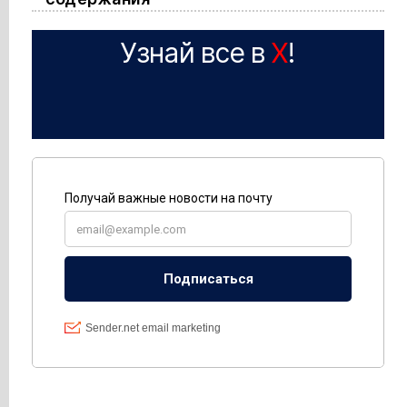
Узнай все в
X
!