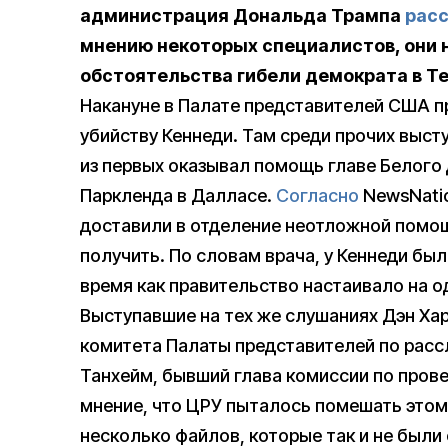
администрация Дональда Трампа
расс
мнению некоторых специалистов, они н
обстоятельства гибели демократа в Те
Накануне в Палате представителей США 
убийству Кеннеди. Там среди прочих выст
из первых оказывал помощь главе Белого
Паркленда в Далласе.
Согласно
NewsNatio
доставили в отделение неотложной помощ
получить. По словам врача, у Кеннеди был
время как правительство настаивало на о
Выступавшие на тех же слушаниях Дэн Ха
комитета Палаты представителей по расс
Танхейм, бывший глава комиссии по прове
мнение, что ЦРУ пыталось помешать этом
несколько файлов, которые так и не был