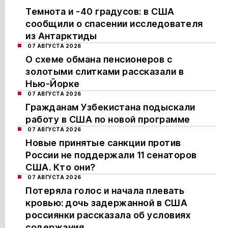
Темнота и -40 градусов: в США
сообщили о спасении исследователя
из Антарктиды
07 АВГУСТА 2026
О схеме обмана пенсионеров с
золотыми слитками рассказали в
Нью-Йорке
07 АВГУСТА 2026
Гражданам Узбекистана подыскали
работу в США по новой программе
07 АВГУСТА 2026
Новые принятые санкции против
России не поддержали 11 сенаторов
США. Кто они?
07 АВГУСТА 2026
Потеряла голос и начала плевать
кровью: дочь задержанной в США
россиянки рассказала об условиях
содержания