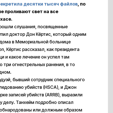
екретила десятки тысяч файлов
, по
е проливают свет на все
хасе.
прошли слушания, посвященные
упил доктор Дон Кёртис, который одним
 дома в Мемориальной больнице
n, Кёртис рассказал, как президента
и и какое лечение он успел там
о три огнестрельных ранения, в то
дном.
рдуэй, бывший сотрудник специального
ледованию убийств (HSCA), и Джон
рке записей убийств (ARRB), выразили
у делу. Танхейм подробно описал
и обнародованы или должным образом