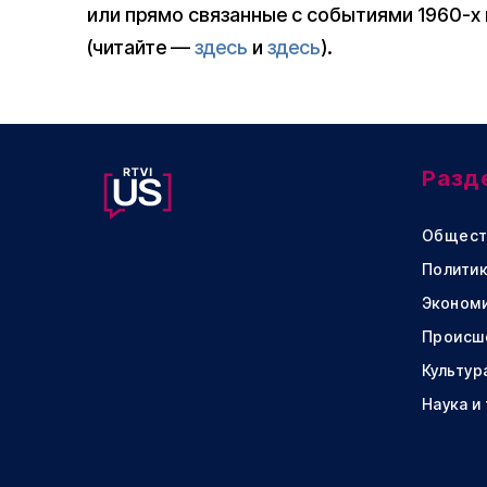
или прямо связанные с событиями 1960-х
(читайте —
здесь
и
здесь
).
Разд
Общест
Политик
Эконом
Происш
Культур
Наука и