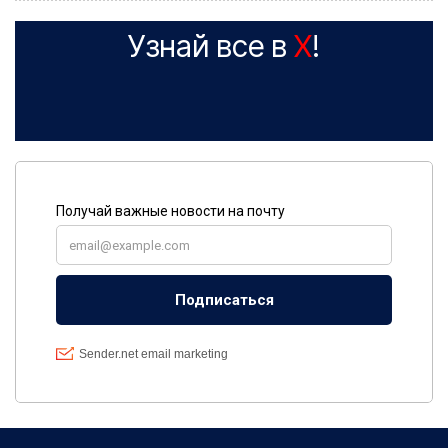
Узнай все в
X
!