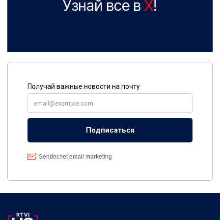
Узнай все в
X
!