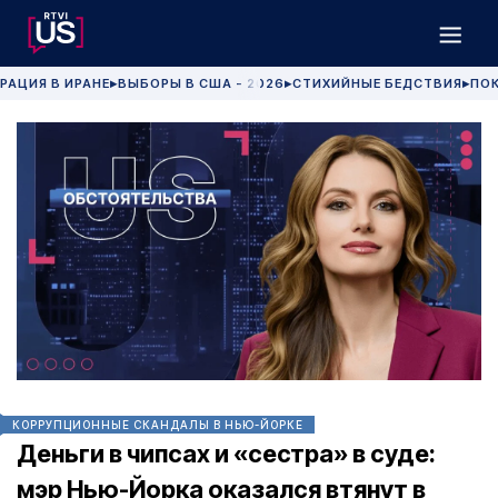
РАЦИЯ В ИРАНЕ
ВЫБОРЫ В США - 2026
СТИХИЙНЫЕ БЕДСТВИЯ
ПОК
▶
▶
▶
КОРРУПЦИОННЫЕ СКАНДАЛЫ В НЬЮ-ЙОРКЕ
Деньги в чипсах и «сестра» в суде:
мэр Нью-Йорка оказался втянут в