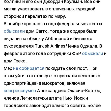
Коллинз и его сын Джордан Коулман. Все они
могли участвовать в оплаченных турецкой
стороной перелетах по миру.
В ноябре прошлого года федеральные агенты
обыскали
дом Саггс, тогда же ордера были
выданы на обыск у Аббасовой и бывшего
руководителя Turkish Airlines Ченка Оджала. В
феврале этого года сотрудники ФБР
обыскали
и
дом Греко.
Мэр
не собирается
покидать свой пост. При
этом уйти в отставку его призвали несколько
однопартийцев-демократов, включая
конгрессвумен
Александрию Окасио-Кортес,
членов Легислатуры штата Нью-Йорк и
городского законодательного совета. Более