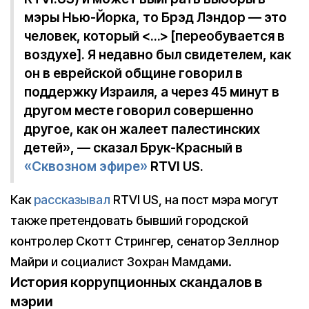
мэры Нью-Йорка, то Брэд Лэндор — это
человек, который <…> [переобувается в
воздухе]. Я недавно был свидетелем, как
он в еврейской общине говорил в
поддержку Израиля, а через 45 минут в
другом месте говорил совершенно
другое, как он жалеет палестинских
детей», — сказал Брук-Красный в
«Сквозном эфире»
RTVI US.
Как
рассказывал
RTVI US, на пост мэра могут
также претендовать бывший городской
контролер Скотт Стрингер, сенатор Зеллнор
Майри и социалист Зохран Мамдами.
История коррупционных скандалов в
мэрии