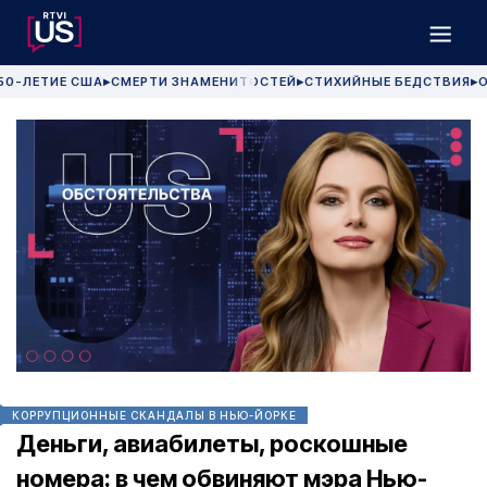
50-ЛЕТИЕ США
СМЕРТИ ЗНАМЕНИТОСТЕЙ
СТИХИЙНЫЕ БЕДСТВИЯ
О
▶
▶
▶
КОРРУПЦИОННЫЕ СКАНДАЛЫ В НЬЮ-ЙОРКЕ
Деньги, авиабилеты, роскошные
номера: в чем обвиняют мэра Нью-